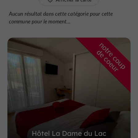
Aucun résultat dans cette catégorie pour cette
commune pour le moment...
n
o
t
e
c
o
u
p
e
c
o
e
u
r
d
r
Hôtel La Dame du Lac