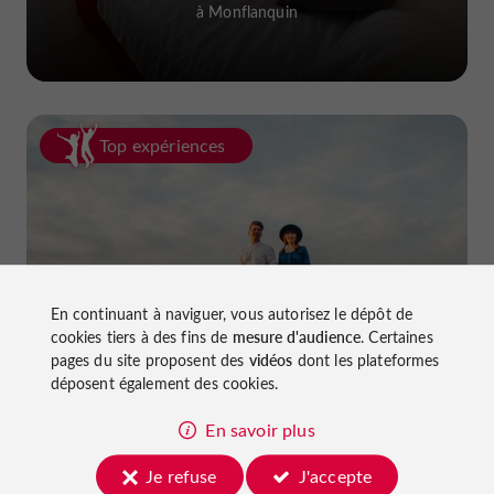
à Monflanquin
Top expériences
En continuant à naviguer, vous autorisez le dépôt de
La van life dans le Lot-et-Garonne
cookies tiers à des fins de
mesure d'audience
. Certaines
pages du site proposent des
vidéos
dont les plateformes
déposent également des cookies.
En savoir plus
Je refuse
J'accepte