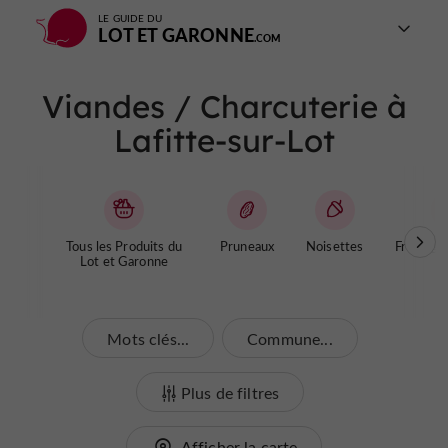
LE GUIDE DU
LOT ET GARONNE
Viandes / Charcuterie à
Lafitte-sur-Lot
Tous les Produits du
Pruneaux
Noisettes
Fromages
Lot et Garonne
Mots clés...
Commune...
Plus de filtres
Afficher la carte