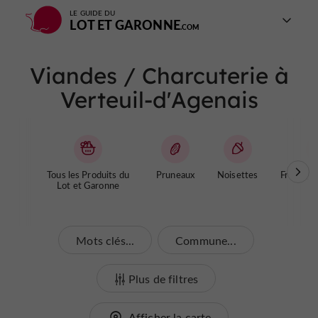
LE GUIDE DU
LOT ET GARONNE
Viandes / Charcuterie à
Verteuil-d'Agenais
Tous les Produits du
Pruneaux
Noisettes
Fromages
Lot et Garonne
Mots clés...
Commune...
Plus de filtres
Afficher la carte