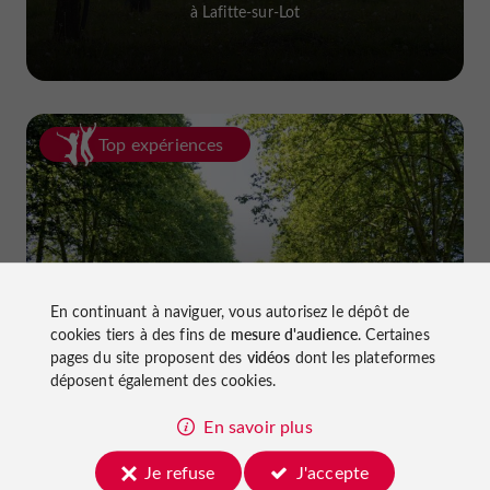
à Lafitte-sur-Lot
Top expériences
En continuant à naviguer, vous autorisez le dépôt de
Faire du vélo dans le Lot-et-Garonne :
cookies tiers à des fins de
mesure d'audience
. Certaines
pistes cyclables et voies vertes !
pages du site proposent des
vidéos
dont les plateformes
déposent également des cookies.
En savoir plus
Je refuse
J'accepte