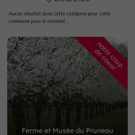
Aucun résultat dans cette catégorie pour cette
commune pour le moment...
n
o
t
e
c
o
u
p
e
c
o
e
u
r
d
r
Ferme et Musée du Pruneau