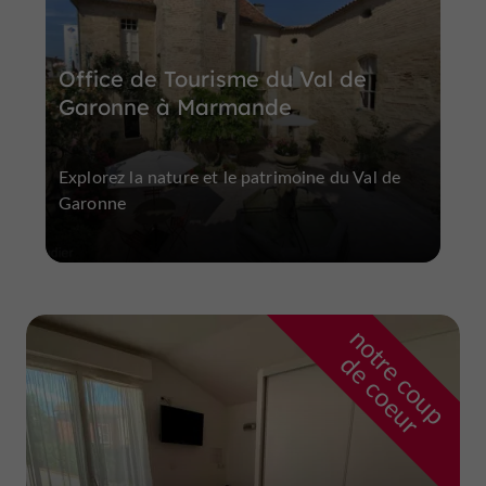
Office de Tourisme du Val de
Garonne à Marmande
Explorez la nature et le patrimoine du Val de
Garonne
n
o
t
e
c
o
u
p
e
c
o
e
u
r
d
r