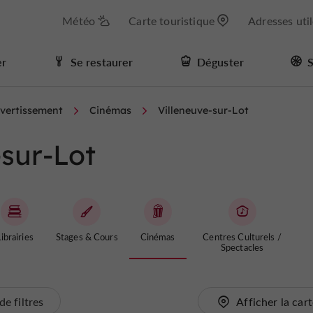
Météo
Carte touristique
Adresses uti
er
Se restaurer
Déguster
S
ivertissement
Cinémas
Villeneuve-sur-Lot
sur-Lot
ibrairies
Stages & Cours
Cinémas
Centres Culturels /
Spectacles
de filtres
Afficher la car