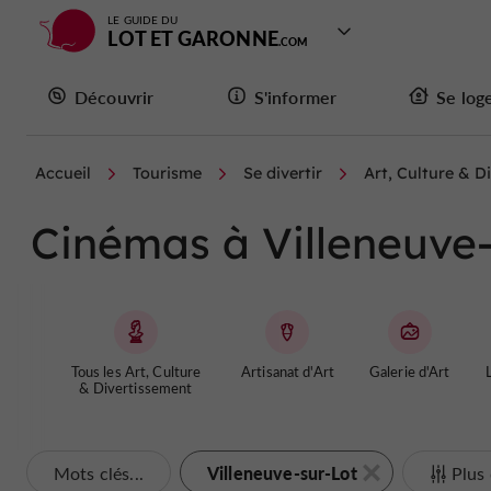
LE GUIDE DU
LOT ET GARONNE
Découvrir
S'informer
Se log
Accueil
Tourisme
Se divertir
Art, Culture & D
Cinémas à Villeneuve-
Tous les Art, Culture
Artisanat d'Art
Galerie d'Art
L
& Divertissement
Villeneuve-sur-Lot
Mots clés...
Plus 