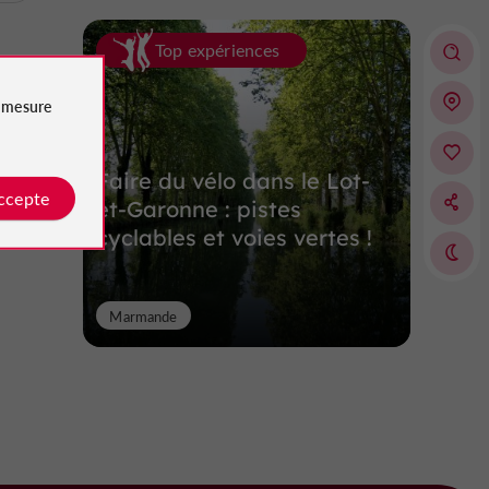
Top expériences
e
mesure
Faire du vélo dans le Lot-
accepte
et-Garonne : pistes
cyclables et voies vertes !
Marmande