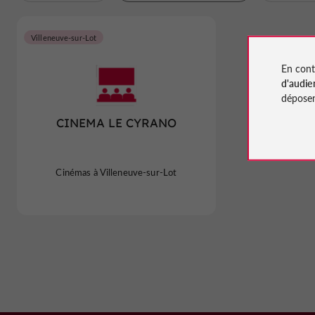
Villeneuve-sur-Lot
En cont
d'audie
déposen
CINEMA LE CYRANO
Cinémas à Villeneuve-sur-Lot