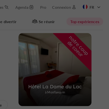
les
Agenda
Pro
Connexion
EN
e divertir
Se réunir
Top expériences
n
o
t
e
c
o
u
p
e
c
o
e
u
Masquer la carte
r
d
r
Hôtel La Dame du Lac
à Monflanquin
te