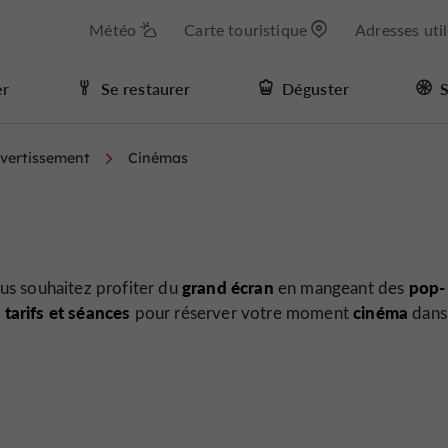
Météo
Carte touristique
Adresses uti
er
Se restaurer
Déguster
S
ivertissement
Cinémas
grand écran
pop-
ous souhaitez profiter du
en mangeant des
 tarifs et séances
cinéma
pour réserver votre moment
dans