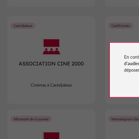
Casteljaloux
Castillonnès
En cont
d'audie
ASSOCIATION CINE 2000
déposen
Cinémas à Casteljaloux
Ciném
Miramont-de-Guyenne
Monsempron-Lib