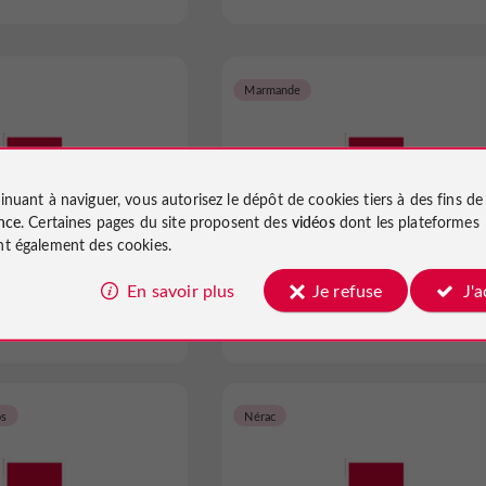
Marmande
inuant à naviguer, vous autorisez le dépôt de cookies tiers à des fins d
nce
. Certaines pages du site proposent des
vidéos
dont les plateformes
CINE 4
LE PLAZA
t également des cookies.
En savoir plus
Je refuse
J'
as à Castillonnès
Cinémas à Marmande
os
Nérac