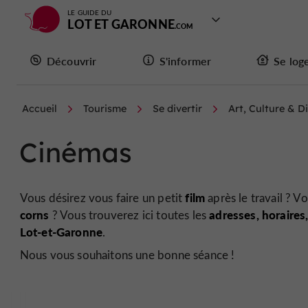
LE GUIDE DU
LOT ET GARONNE
Découvrir
S'informer
Se log
Accueil
Tourisme
Se divertir
Art, Culture & D
Cinémas
film
Vous désirez vous faire un petit
après le travail ? V
corns
adresses, horaires,
? Vous trouverez ici toutes les
Lot-et-Garonne
.
Nous vous souhaitons une bonne séance !