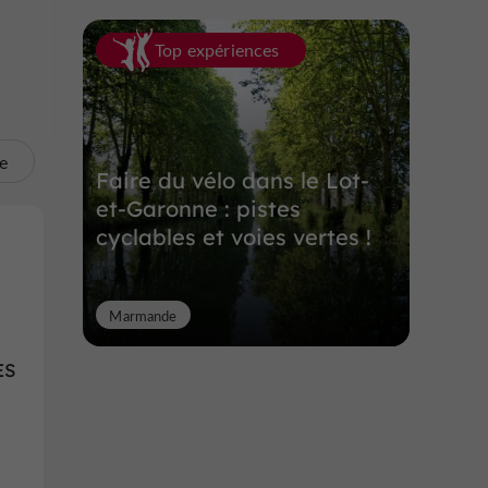
Top expériences
te
Faire du vélo dans le Lot-
et-Garonne : pistes
cyclables et voies vertes !
Marmande
ES