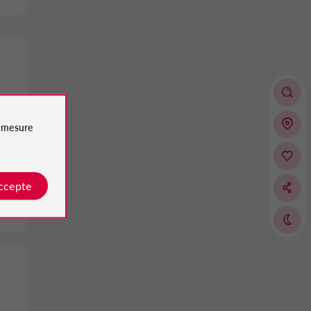
e
mesure
accepte