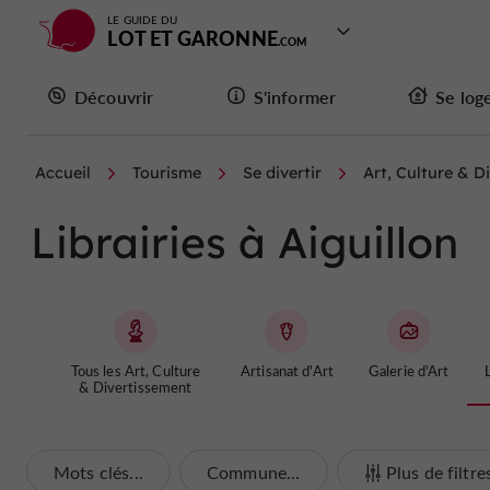
LE GUIDE DU
LOT ET GARONNE
Découvrir
S'informer
Se log
Accueil
Tourisme
Se divertir
Art, Culture & D
Librairies à Aiguillon
Tous les Art, Culture
Artisanat d'Art
Galerie d'Art
L
& Divertissement
Mots clés...
Commune...
Plus de filtre