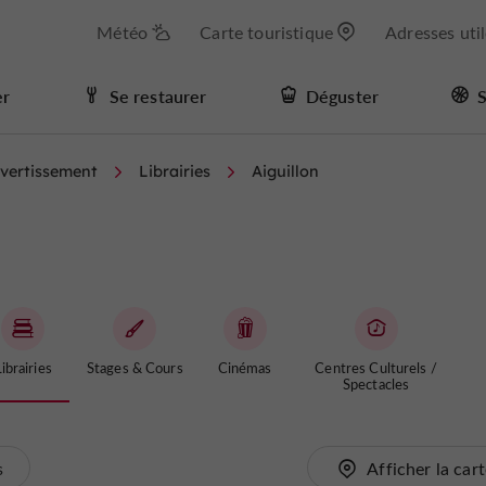
Météo
Carte touristique
Adresses uti
er
Se restaurer
Déguster
S
ivertissement
Librairies
Aiguillon
ibrairies
Stages & Cours
Cinémas
Centres Culturels /
Spectacles
s
Afficher la car