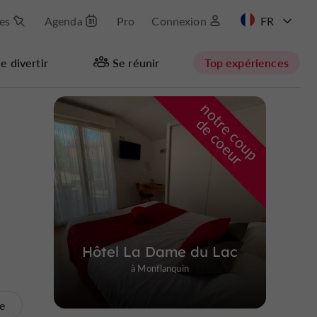
les
Agenda
Pro
Connexion
EN
e divertir
Se réunir
Top expériences
n
o
t
e
c
o
u
p
e
c
o
e
u
Masquer la carte
r
d
r
Hôtel La Dame du Lac
à Monflanquin
te