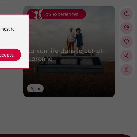
Top expériences
e
mesure
La van life dans le Lot-et-
accepte
Garonne
Agen