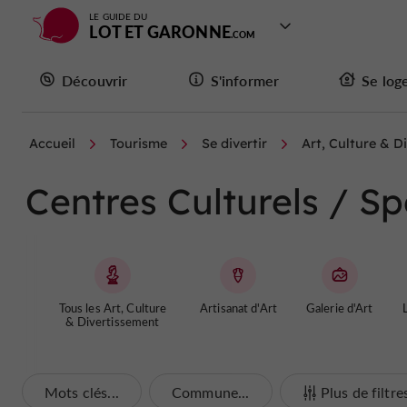
LE GUIDE DU
LOT ET GARONNE
Découvrir
S'informer
Se log
Accueil
Tourisme
Se divertir
Art, Culture & D
Centres Culturels / 
Tous les Art, Culture
Artisanat d'Art
Galerie d'Art
L
& Divertissement
Mots clés...
Commune...
Plus de filtre