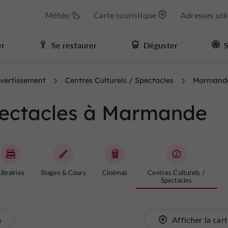
Météo
Carte touristique
Adresses uti
er
Se restaurer
Déguster
S
ivertissement
Centres Culturels / Spectacles
Marmand
Spectacles à Marmande
ibrairies
Stages & Cours
Cinémas
Centres Culturels /
Spectacles
s
Afficher la car