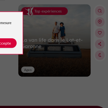
Top expériences
e
mesure
La van life dans le Lot-et-
accepte
Garonne
Agen