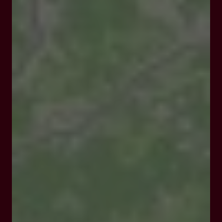
Téléphone :
05 53 40 08 09 ou 06 63 88 90 60 ;
Adresse mail :
contact@grotte-de-lastournelle.fr ;
Adresse postale :
1851 route des grottes de
Lastournelle 47300 Sainte Colombe de Villeneuve ;
Site internet :
https://www.grotte-de-
lastournelle.fr
.
Téléchargements :
flyer-grotte-de-lastournelle-recto.jpg
flyer-grotte-de-lastournelle-verso.jpg