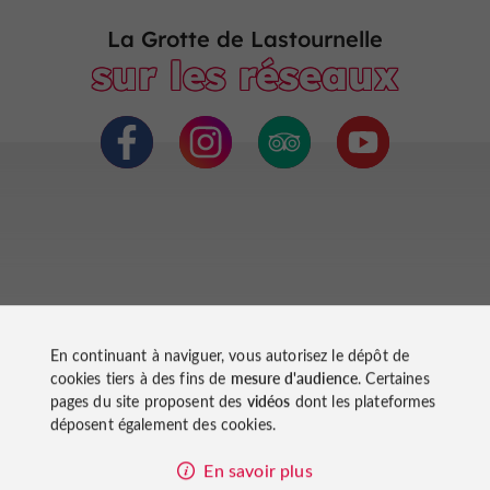
16h, 17h.
La Grotte de Lastournelle
sur les réseaux
En septembre :
14h et 15h30 : visite avec la mise en valeur par
l'éclairage.
En octobre et en novembre :
Pendant les vacances de Toussaint ;
Animations Halloween : La Sorcière, le retour...
Activité insolite à partager en famille ou entre amis
dans la grotte.
En continuant à naviguer, vous autorisez le dépôt de
Balades
cookies tiers à des fins de
mesure d'audience
. Certaines
En décembre :
pages du site proposent des
vidéos
dont les plateformes
à proximité
déposent également des cookies.
Pendant les vacances d'Hiver ;
Animations sur le thème de Noël : Voyage Magique
En savoir plus
sous les Continents. Sortie féérique et culturelle à