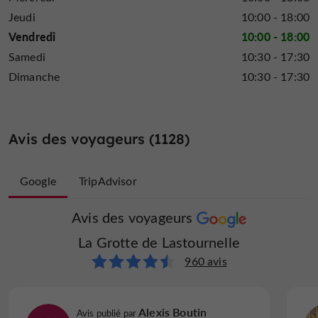
lotetgaronne.com/itineraires/sainte-colombe-de-
Jeudi
10:00 - 18:00
villeneuve-la-balade-du-lac-de-banierettes/
Vendredi
10:00 - 18:00
Samedi
10:30 - 17:30
Dimanche
10:30 - 17:30
Jours et horaires d'ouverture
Réservation fortement conseillée
05 53 40 08 09
au
06 63 88 90 60
ou
.
Avis des voyageurs (1128)
prévoir
Il fait 14°C dans la grotte et le sol est humide,
une veste et des chaussures de sport.
Google
TripAdvisor
En avril :
Avis des voyageurs
Avis des voyageurs
Visites à 15h30 et 16h30 ;
La Grotte de Lastournelle
La Grotte de Lastournelle
Animations pendant les vacances scolaires.
168 avis
960 avis
En mai et juin
Travel_with_axelle
Alexis Boutin
Avis publié par
Avis publié par