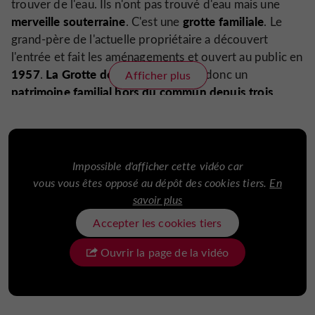
trouver de l'eau. Ils n'ont pas trouvé d'eau mais une
merveille souterraine
grotte familiale
. C'est une
. Le
grand-père de l'actuelle propriétaire a découvert
l'entrée et fait les aménagements et ouvert au public en
1957
La Grotte de Lastournelle
.
est donc un
Afficher plus
patrimoine familial hors du commun depuis trois
générations
.
Différentes visites instructives et familiales
Impossible d'afficher cette vidéo car
proposées
vous vous êtes opposé au dépôt des cookies tiers.
En
savoir plus
7 salles aux
Vous vous émerveillerez le long de
paysages différents
dessinés et sculptées par Dame
Accepter les cookies tiers
Nature.
Ouvrir la page de la vidéo
Visite guidée de 45 minutes à 14°C
.
endroit
Par temps de canicule ou de pluie, c'est un
parfait
pour passer un moment en famille ou entre amis