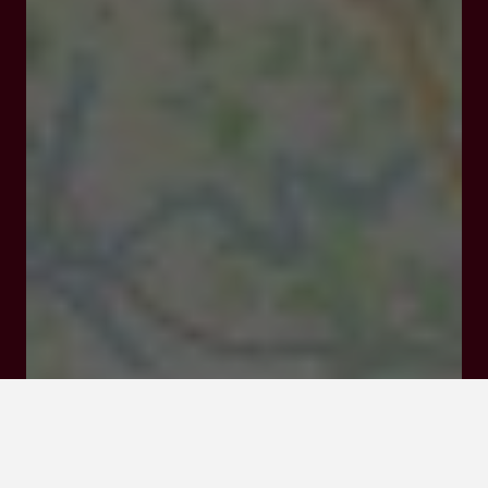
Ouvert
Ferme à 18:00
1851 route des Grottes de Lastournelles 47300
Sainte-Colombe-de-Villeneuve
Tarifs et Réservations