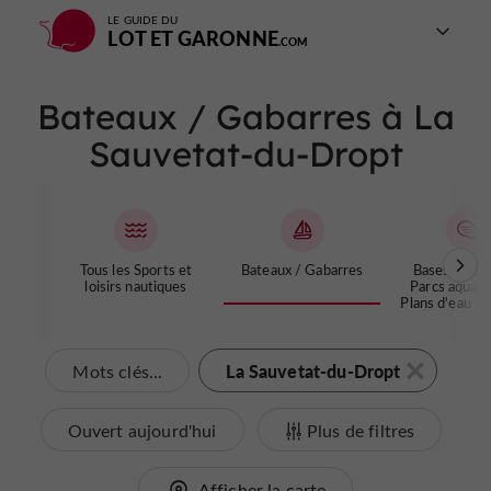
LE GUIDE DU
LOT ET GARONNE
Bateaux / Gabarres à La
Sauvetat-du-Dropt
Tous les Sports et
Bateaux / Gabarres
Bases de Loi
loisirs nautiques
Parcs aquati
Plans d'eau / 
La Sauvetat-du-Dropt
Mots clés...
Ouvert aujourd'hui
Plus de filtres
Afficher la carte