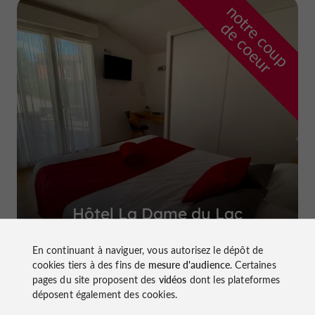
n
o
t
e
c
o
u
p
e
c
o
e
u
r
d
r
Hôtel La Dame du Lac
à Monflanquin
En continuant à naviguer, vous autorisez le dépôt de
cookies tiers à des fins de
mesure d'audience
. Certaines
pages du site proposent des
vidéos
dont les plateformes
déposent également des cookies.