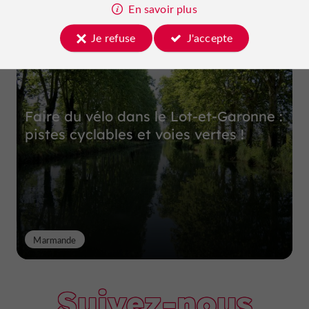
Top expériences
En savoir plus
Je refuse
J'accepte
Faire du vélo dans le Lot-et-Garonne :
pistes cyclables et voies vertes !
Marmande
Suivez-nous