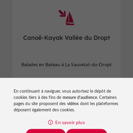
Canoë-Kayak Vallée du Dropt
Balades en Bateau à La Sauvetat-du-Dropt
En continuant à naviguer, vous autorisez le dépôt de
cookies tiers à des fins de
mesure d'audience
. Certaines
pages du site proposent des
vidéos
dont les plateformes
n
o
t
e
c
o
u
p
e
c
o
e
u
déposent également des cookies.
r
d
r
En savoir plus