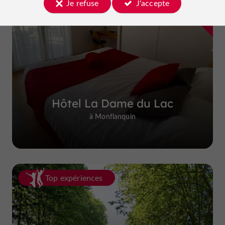
Je refuse
J'accepte
Hôtel La Dame du Lac
à Monflanquin
Top expériences