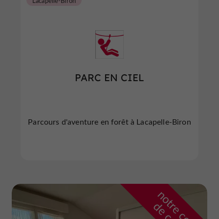
Lacapelle-Biron
PARC EN CIEL
Parcours d'aventure en forêt à Lacapelle-Biron
n
o
t
e
c
o
u
p
e
c
o
e
u