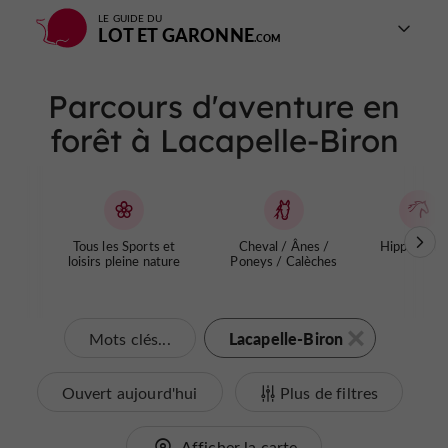
LE GUIDE DU
LOT ET GARONNE
Parcours d'aventure en
forêt à Lacapelle-Biron
Tous les Sports et
Cheval / Ânes /
Hippodrom
loisirs pleine nature
Poneys / Calèches
Lacapelle-Biron
Mots clés...
Ouvert aujourd'hui
Plus de filtres
Afficher la carte