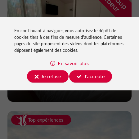
r
d
r
En continuant à naviguer, vous autorisez le dépôt de
cookies tiers à des fins de
mesure d'audience
. Certaines
pages du site proposent des
vidéos
dont les plateformes
déposent également des cookies.
En savoir plus
Hôtel La Dame du Lac
Je refuse
J'accepte
à Monflanquin
Top expériences