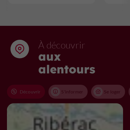
À découvrir
aux
alentours
Découvrir
S'informer
Se loger