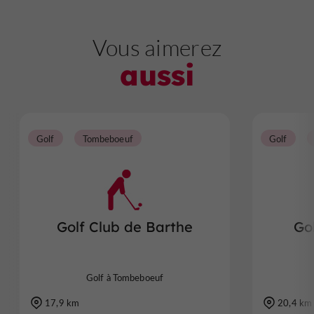
Vous aimerez
aussi
Golf
Tombeboeuf
Golf
Golf Club de Barthe
Go
Golf à Tombeboeuf
17,9 km
20,4 km