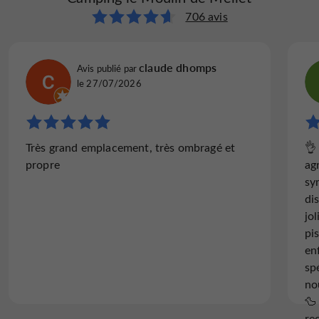
706 avis
Salle de Jeux
Salon de Jardin
Station Service
Camping-cars
claude dhomps
Avis publié par
le 27/07/2026
Sèche Linge
Tennis
Terrasse
Très grand emplacement, très ombragé et
👌
propre
ag
sy
di
jol
pi
Tickets Restaurant
Toboggan Aquatique
Téléphone
en
sp
no
🦆
re