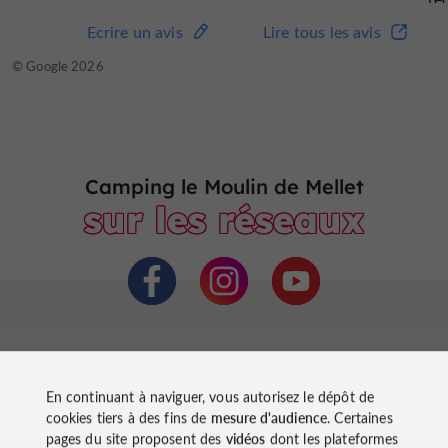
Me
Ecrire un avis
Lire tous les avis
Ro
© Google 2026
Camping le Moulin de Mellet
sur les réseaux
En continuant à naviguer, vous autorisez le dépôt de
cookies tiers à des fins de
mesure d'audience
. Certaines
pages du site proposent des
vidéos
dont les plateformes