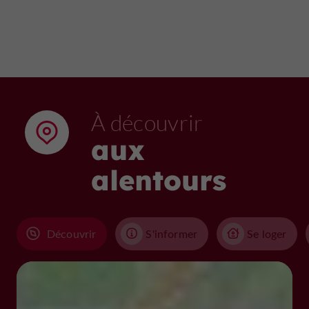
À découvrir
aux
alentours
Découvrir
S'informer
Se loger