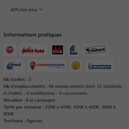
Afficher plus
Chèques Vacances
Emplacement
Epicerie /
Camping-Cars
Alimentation
Informations pratiques
Groupes
Internet : WIFI
Jardin
Nb Etoiles :
3
Nb d'emplacements :
48 emplacements dont 15 stabilisés -
4 chalets - 4 mobilhomes - 4 cocosweets
Jeux pour enfants
Lave Linge
Location de Mobil
Homes / Chalets
Situation :
À la campagne
Tarifs par semaine :
200€ à 400€, 400€ à 600€, 600€ à
800€
Territoire :
Agenais