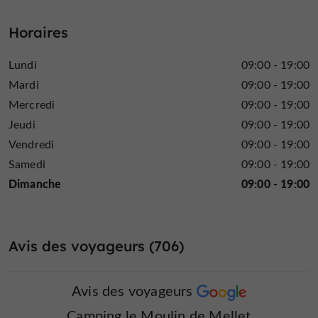
Location de Tentes
Location de draps
Micro Onde
/ Caravanes
Horaires
Lundi
09:00 - 19:00
Mardi
09:00 - 19:00
Ouvert 7 jours sur
Parking
Parle anglais
Mercredi
09:00 - 19:00
7
Jeudi
09:00 - 19:00
Vendredi
09:00 - 19:00
Samedi
09:00 - 19:00
Dimanche
09:00 - 19:00
Parle espagnol
Ping pong
Piscine
Avis des voyageurs (706)
Plats cuisinés à
Pêche
Restaurant
Avis des voyageurs
emporter
Camping le Moulin de Mellet