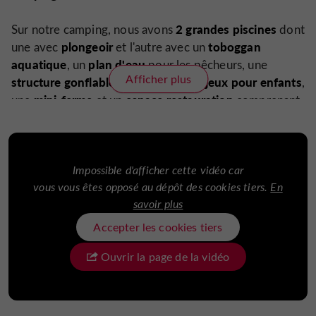
2 grandes piscines
Sur notre camping, nous avons
dont
plongeoir
toboggan
une avec
et l'autre avec un
aquatique
plan d'eau
, un
pour les pêcheurs, une
Afficher plus
structure gonflable
jeux pour enfants
et de nombreux
,
mini-ferme
espace
restauration
une
et un
comprenant
un bar, un snack avec plats sur place ou à emporter,
pizzéria, glaces.
Impossible d'afficher cette vidéo car
vous vous êtes opposé au dépôt des cookies tiers.
En
savoir plus
Accepter les cookies tiers
Ouvrir la page de la vidéo