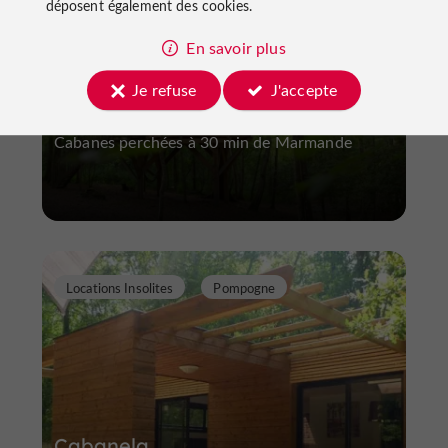
déposent également des cookies.
En savoir plus
Les Folies de Sophie
Je refuse
J'accepte
Cabanes perchées à 30 min de Marmande
Locations Insolites
Pompogne
Cabanela