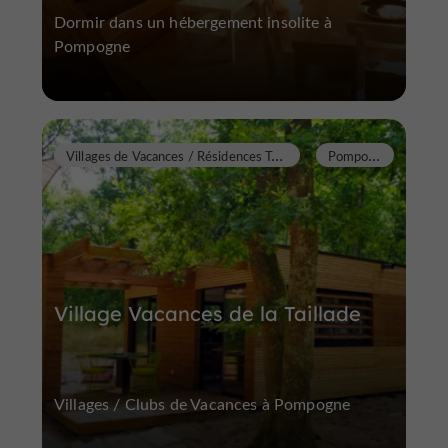
Dormir dans un hébergement insolite à
Pompogne
V
illages de Vacances / Résidences Tourisme
P
ompogne
Village Vacances de la Taillade
Villages / Clubs de Vacances à Pompogne