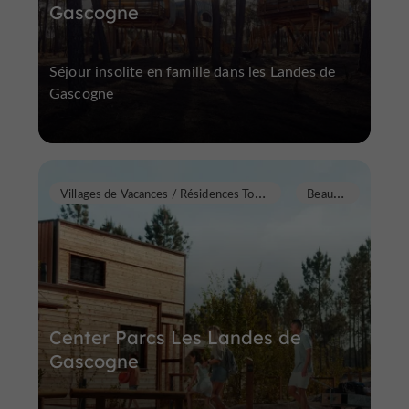
Gascogne
Séjour insolite en famille dans les Landes de
Gascogne
V
illages de Vacances / Résidences Tourisme
B
eauziac
Center Parcs Les Landes de
Gascogne