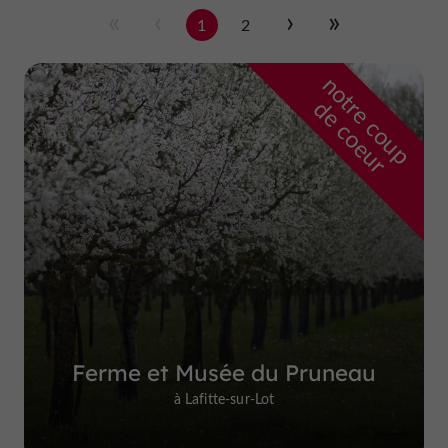
1
2
n
o
t
e
c
o
u
p
e
c
o
e
u
r
d
r
Ferme et Musée du Pruneau
à Lafitte-sur-Lot