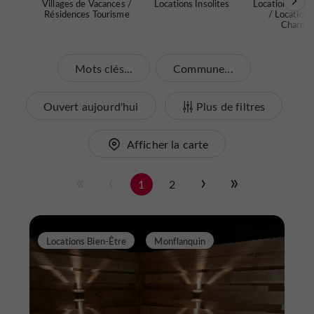
Villages de Vacances /
Locations Insolites
Locations de P
Résidences Tourisme
/ Locations
Charme
Mots clés...
Commune...
Ouvert aujourd'hui
Plus de filtres
Afficher la carte
1
2
Locations Bien-Être
Monflanquin