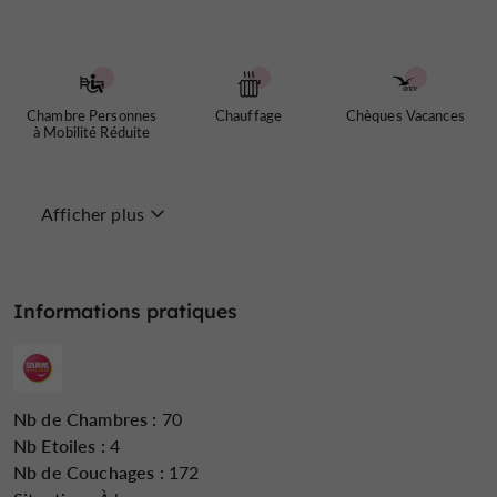
www.domaine-de-
offertes en visitant notre site web
gavaudun.com
Nous vous attendons !
Chambre Personnes
Chauffage
Chèques Vacances
à Mobilité Réduite
Afficher plus
Groupes
Internet : WIFI
Jacuzzi
Informations pratiques
Jardin
Jeux pour enfants
Lave Linge
Nb de Chambres :
70
Nb Etoiles :
4
Nb de Couchages :
172