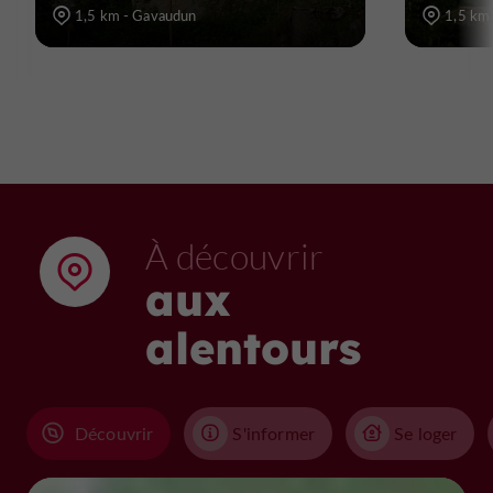
1,5 km - Gavaudun
1,5 km
À découvrir
aux
alentours
Découvrir
S'informer
Se loger