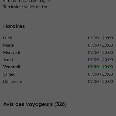
Situation :
À la campagne
Territoire :
Vallée du Lot
Lave Vaisselle
Lecteur DVD
Linge Fourni
Horaires
Lundi
09:00 - 20:00
Location de draps
Micro Onde
Ouvert 7 jours sur
Mardi
09:00 - 20:00
7
Mercredi
09:00 - 20:00
Jeudi
09:00 - 20:00
Vendredi
09:00 - 20:00
Samedi
09:00 - 20:00
Parking
Parle anglais
Parle hollandais
Dimanche
09:00 - 20:00
Avis des voyageurs (326)
Ping pong
Piscine
Piscine Chauffée