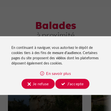
Balades
à proximité
En continuant à naviguer, vous autorisez le dépôt de
cookies tiers à des fins de
mesure d'audience
. Certaines
pages du site proposent des
vidéos
dont les plateformes
déposent également des cookies.
En savoir plus
Marche à pied
Vtt
Cheval
Marche à
Gavaudun, dans la vallée
Gavaud
Je refuse
J'accepte
de la Lède
thémat