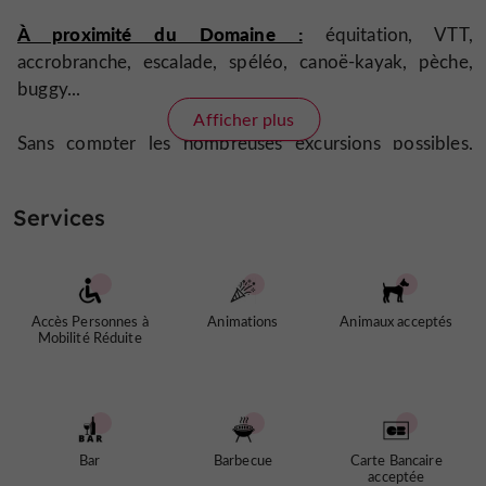
À proximité du Domaine :
équitation, VTT,
accrobranche, escalade, spéléo, canoë-kayak, pèche,
buggy...
Afficher plus
Sans compter les nombreuses excursions possibles,
bastides de Monpazier et Monflanquin
depuis les
ou
châteaux de Biron et Bonaguil
les
, tout proches,
Services
grottes de Lascaux
jusqu’aux remarquables
ou de
Pech-Merle
villes historiques de Sarlat, Cahors
ou les
ou Nérac
fameux vignobles de Bergerac,
, ainsi que les
Cahors et Buzet
.
Accès Personnes à
Animations
Animaux acceptés
Mobilité Réduite
En juillet-août, nous accueillons les vacanciers du
samedi au samedi, mais hors saison, vous pouvez venir à
tout moment pour quelques jours.
Bar
Barbecue
Carte Bancaire
Découvrez les multiples possibilités qui vous sont
acceptée