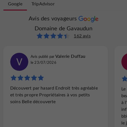
Google
TripAdvisor
Avis des voyageurs
Avis des voyageurs
Domaine de Gavaudun
Domaine de Gavaudun
Produits de la
Restaurant
Salle de Jeux
Ferme
164 avis
162 avis
Stay06488870437
Valerie Duffau
Avis publié par
Avis publié par
le 31/05/2026
le 23/07/2026
Salle de Séminaire
Salon de Jardin
Sauna / Hammam
"Au top !!"
Découvert par hasard Endroit très agréable
Un mariage inoubliable dans un lieu tout
Le
et très propre Propriétaires à vos petits
simplement magnifique ! Un grand merci à
be
soins Belle découverte
Vincent et son équipe, toujours disponible,
à 
Spa
Spécialites
Sèche Linge
discret et très aidant tant sur les préparatifs
in
que lors de...
bb
le