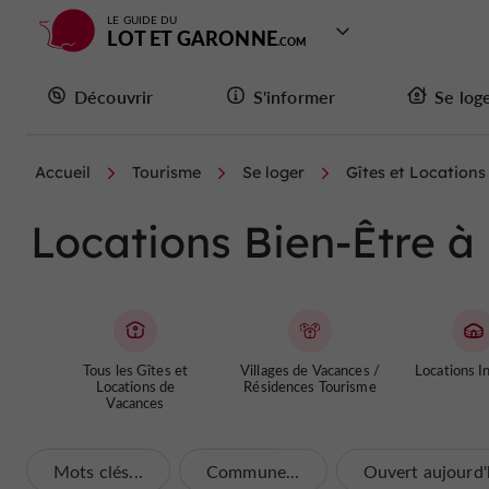
LE GUIDE DU
LOT ET GARONNE
Découvrir
S'informer
Se log
Accueil
Tourisme
Se loger
Gîtes et Location
Locations Bien-Être à 
Tous les Gîtes et
Villages de Vacances /
Locations In
Locations de
Résidences Tourisme
Vacances
Mots clés...
Commune...
Ouvert aujourd'