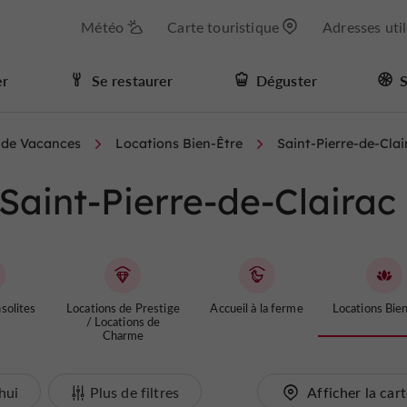
Météo
Carte touristique
Adresses uti
er
Se restaurer
Déguster
S
s de Vacances
Locations Bien-Être
Saint-Pierre-de-Clai
Saint-Pierre-de-Clairac
solites
Locations de Prestige
Accueil à la ferme
Locations Bie
/ Locations de
Charme
hui
Plus de filtres
Afficher la car