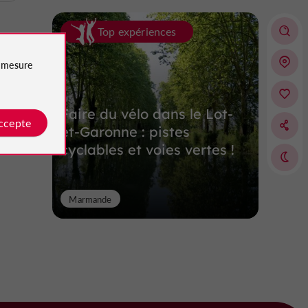
Top expériences
e
mesure
Faire du vélo dans le Lot-
accepte
et-Garonne : pistes
cyclables et voies vertes !
Marmande