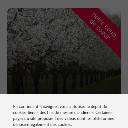
n
o
t
e
c
o
u
p
e
c
o
e
u
r
d
r
Ferme et Musée du Pruneau
à Lafitte-sur-Lot
En continuant à naviguer, vous autorisez le dépôt de
cookies tiers à des fins de
mesure d'audience
. Certaines
pages du site proposent des
vidéos
dont les plateformes
déposent également des cookies.