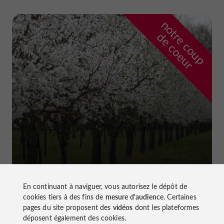
n
o
t
e
c
o
u
p
e
c
o
e
u
r
d
r
Ferme et Musée du Pruneau
à Lafitte-sur-Lot
En continuant à naviguer, vous autorisez le dépôt de
cookies tiers à des fins de
mesure d'audience
. Certaines
pages du site proposent des
vidéos
dont les plateformes
déposent également des cookies.