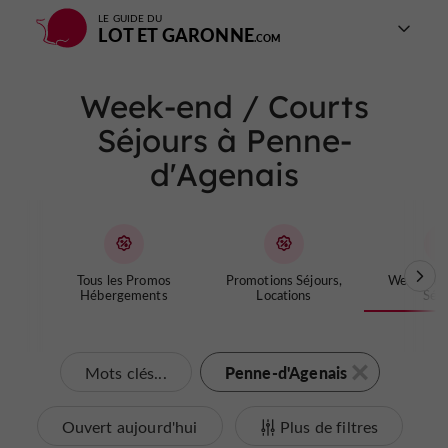
LE GUIDE DU
LOT ET GARONNE
Week-end / Courts
Séjours à Penne-
d'Agenais
Tous les Promos
Promotions Séjours,
Week-end 
Hébergements
Locations
Séjo
Penne-d'Agenais
Mots clés...
Ouvert aujourd'hui
Plus de filtres