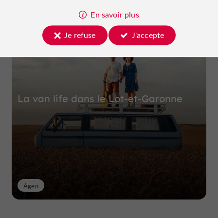
En savoir plus
Top expériences
Je refuse
J'accepte
La van life dans le Lot-et-Garonne
Agen