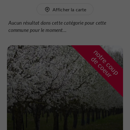
Afficher la carte
Aucun résultat dans cette catégorie pour cette
commune pour le moment...
n
o
t
e
c
o
u
p
e
c
o
e
u
r
d
r