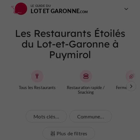
LE GUIDE DU
LOT ET GARONNE
Les Restaurants Étoilés
du Lot-et-Garonne à
Puymirol
Tous les Restaurants
Restauration rapide /
Fermes Aube
Snacking
Mots clés...
Commune...
Plus de filtres