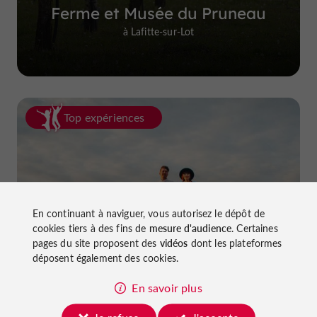
Ferme et Musée du Pruneau
à Lafitte-sur-Lot
Top expériences
En continuant à naviguer, vous autorisez le dépôt de
cookies tiers à des fins de
mesure d'audience
. Certaines
La van life dans le Lot-et-Garonne
pages du site proposent des
vidéos
dont les plateformes
déposent également des cookies.
En savoir plus