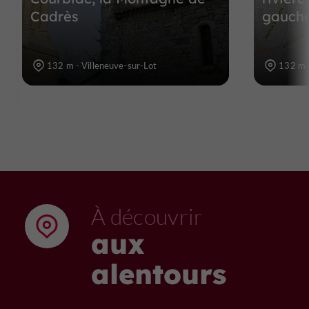
Cadrès
gauch
132 m - Villeneuve-sur-Lot
132 m -
À découvrir
aux
alentours