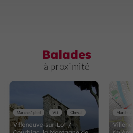
Balades
à proximité
Marche à pied
Vtt
Cheval
Marche à
Villeneuve-sur-Lot /
Villene
Courbiac, la Montagne de
rivière