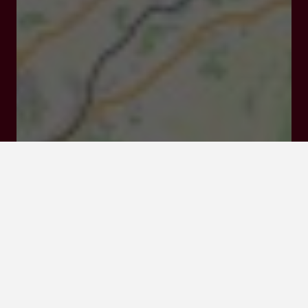
33, rue des Cieutat 47300 VILLENEUVE SUR LOT