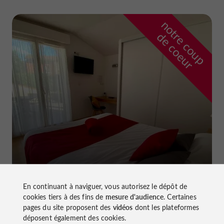
n
o
t
e
c
o
u
p
e
c
o
e
u
r
d
r
Hôtel La Dame du Lac
à Monflanquin
En continuant à naviguer, vous autorisez le dépôt de
cookies tiers à des fins de
mesure d'audience
. Certaines
pages du site proposent des
vidéos
dont les plateformes
déposent également des cookies.