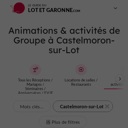
LE GUIDE DU
LOT ET GARONNE
Animations & activités de
Groupe à Castelmoron-
sur-Lot
Tous les Réceptions /
Locations de salles /
Animat
Mariages /
Restaurants
activités 
Séminaires /
Anniversaires / EVJF
et EVG
Castelmoron-sur-Lot
Mots clés...
Plus de filtres