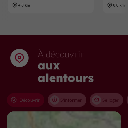
4,8 km
8,0 km
À découvrir
aux
alentours
Découvrir
S'informer
Se loger