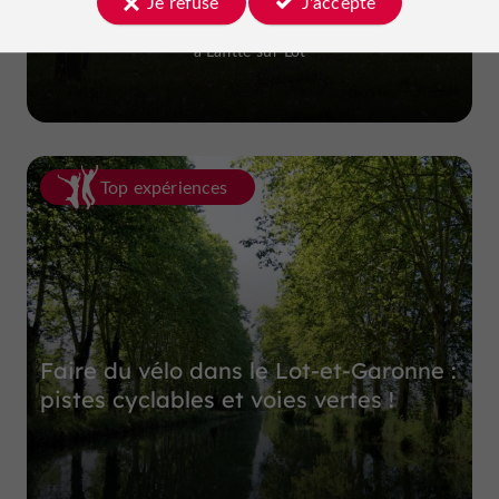
Je refuse
J'accepte
Ferme et Musée du Pruneau
à Lafitte-sur-Lot
Top expériences
Faire du vélo dans le Lot-et-Garonne :
pistes cyclables et voies vertes !