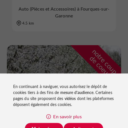
Auto (Pièces et Accessoires) à Fourques-sur-
Garonne
4.5 km
n
o
t
e
c
o
u
p
e
c
o
e
u
r
d
r
En continuant à naviguer, vous autorisez le dépôt de
cookies tiers à des fins de
mesure d'audience
. Certaines
pages du site proposent des
vidéos
dont les plateformes
déposent également des cookies.
En savoir plus