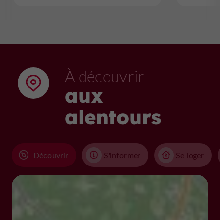
À découvrir
aux
alentours
Découvrir
S'informer
Se loger