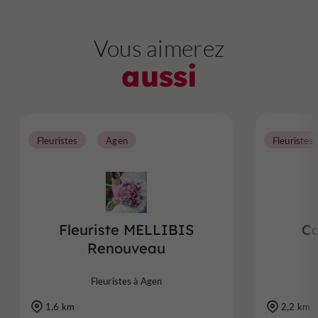
Vous aimerez
aussi
Fleuristes
Agen
Fleuristes
Fleuriste MELLIBIS
Ca
Renouveau
Fleuristes à Agen
1,6 km
2,2 km