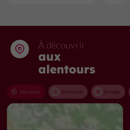
À découvrir
aux
alentours
Découvrir
S'informer
Se loger