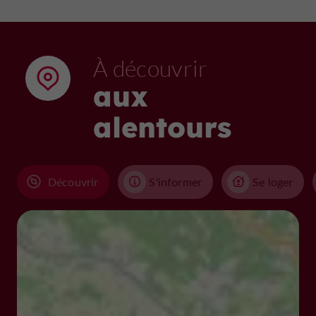
À découvrir
aux
alentours
Découvrir
S'informer
Se loger