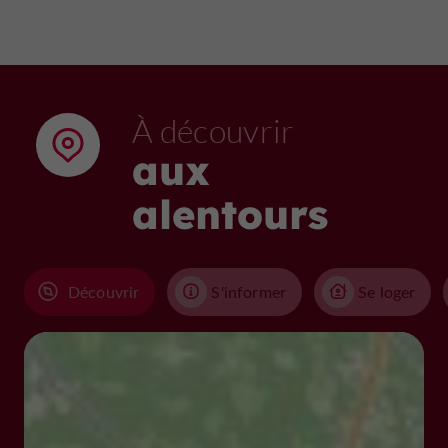
À découvrir
aux
alentours
Découvrir
S'informer
Se loger