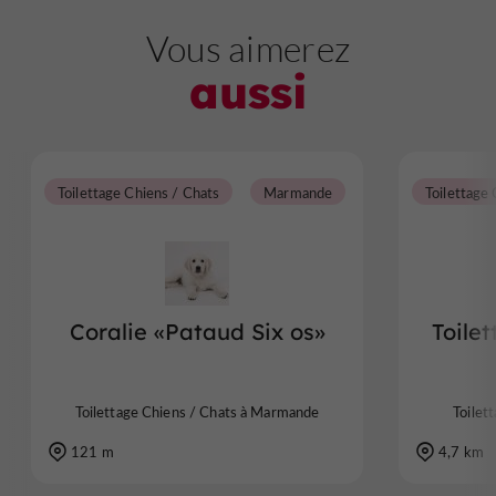
Vous aimerez
aussi
Toilettage Chiens / Chats
Marmande
Toilettage
Coralie «Pataud Six os»
Toilet
Toilettage Chiens / Chats à Marmande
Toilet
121 m
4,7 km