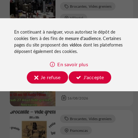
Brocantes, Vides greniers
Villeréal
Grand Vide Greniers
En continuant à naviguer, vous autorisez le dépôt de
cookies tiers à des fins de
mesure d'audience
. Certaines
16/08/2026
pages du site proposent des
vidéos
dont les plateformes
déposent également des cookies.
Brocantes, Vides greniers
En savoir plus
Lavardac
Je refuse
J'accepte
Vide grenier
16/08/2026
Brocantes, Vides greniers
Francescas