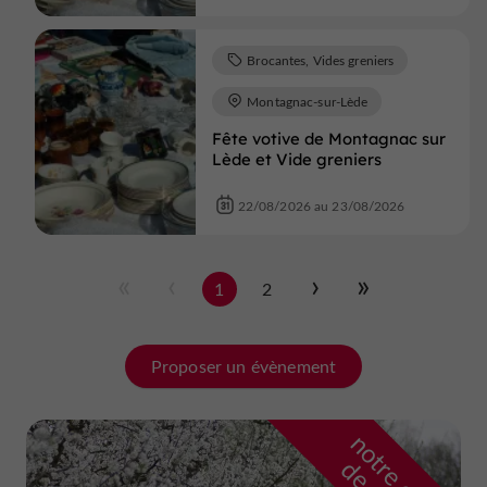
Brocantes, Vides greniers
Montagnac-sur-Lède
Fête votive de Montagnac sur
Lède et Vide greniers
22/08/2026 au 23/08/2026
1
2
Proposer un évènement
n
o
t
e
c
o
u
p
e
c
o
e
u