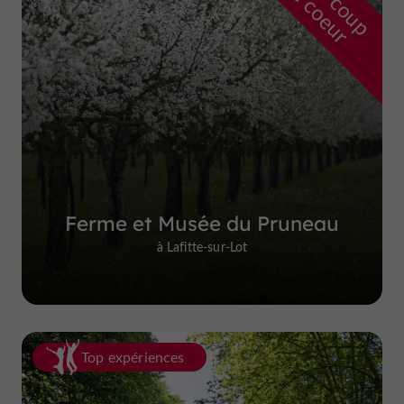
r
d
r
Ferme et Musée du Pruneau
à Lafitte-sur-Lot
Top expériences