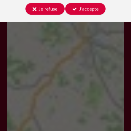
Des rendez-vous culturels sont proposés tout au long
de l'année : animations adultes et jeune public, ateliers
Je refuse
J'accepte
thématiques, animations estivales, conférences et
colloques. Programme remis sur demande.
Vous êtes le propriétaire de cet établissement ?
Prenez le contrôle de votre fiche et modifiez la
selon vos désirs...