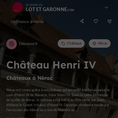
LE GUIDE DU
LOT ET GARONNE
Châteaux à Nérac
Découvrir
Châteaux
Nérac
Château Henri IV
Châteaux à Nérac
Nérac est connu grâce à son château qui accueillit à la Renaissance la
cour d'Henri III de Navarre, futur Henri IV. Dans le cadre historique
de la ville de Nérac, le château a été édifié au XVe siècle par Alain
d'Albret le Grand, trisaïeul d'Henri IV. Devenue résidence royale par
l'accession des Albret au trône de Navarre en ...