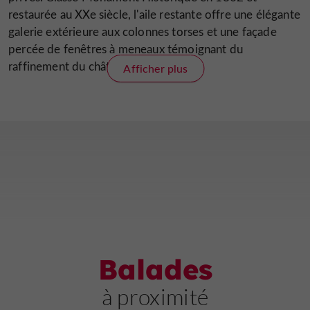
restaurée au XXe siècle, l'aile restante offre une élégante
galerie extérieure aux colonnes torses et une façade
percée de fenêtres à meneaux témoignant du
raffinement du château au XVIème.
Afficher plus
Cette aile, qui abritait selon l'hypothèse de l'historien C.
Corvisier les appartements de Jeanne d'Albret, propose
aujourd'hui une exposition permanente intitulée « Le
château de Nérac : de la saga des Albret aux origines
d'Henri IV ».
À travers des collections du XVIème au XIXème siècles,
l'exposition permet d'appréhender le château et son
domaine royal au fil des siècles depuis son origine
médiévale jusqu'à sa réhabilitation au XXème.
Balades
L'exposition présente la saga d'une des plus importantes
familles d'Aquitaine, les Albret, dont leur histoire est
à proximité
indéniablement liée à celle du château. Le parcours de