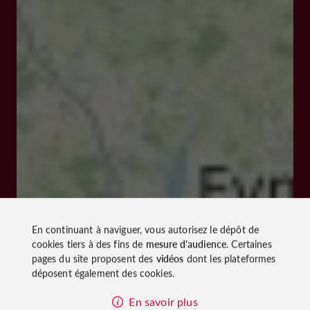
avec un document de visite écrit disponible en français,
anglais, allemand, hollandais, espagnol, italien, japonais.
>>>visites commentées (durée 1 h environ) en avril, mai,
juin et septembre le dimanche à 15h ; en juillet et août à
11h et 15h (lundi au vendredi) et à 15h et 16h30 le
samedi et dimanche
En groupe
>>> visites commentées toute l'année sur réservation (
durée 1 h environ)
>>> visites thématiques sur demande
>>>effectif minimum 20 personnes / maximum 55
personnes
>>>gratuité pour le chauffeur et l'accompagnateur
En continuant à naviguer, vous autorisez le dépôt de
>>>scolaires : visite sous forme d'ateliers pédagogiques
cookies tiers à des fins de
mesure d'audience
. Certaines
pages du site proposent des
vidéos
dont les plateformes
de 2 à 18 ans.
déposent également des cookies.
Actions culturelles
En savoir plus