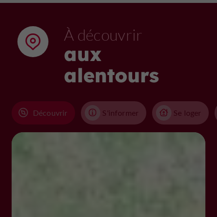
Fermeture annuelle : décembre et janvier, 1er weekend
de mai (fêtes de Nérac), 3e lundi de septembre (suite
À découvrir
aux journées du patrimoine)
aux
Droits d'entrées
alentours
>>> Plein tarif : 4 €
>>> Tarif réduit : 3 € ( groupes +20pers, scolaires,
adultes de + de 60 ans, lycéens, collégiens, carte famille
nombreuse)
Découvrir
S'informer
Se loger
>>> Gratuité : enfants jusqu'à 12 ans, personnes
handicapées, étudiants, carte de guide et presse
>>> entrée gratuite les 1ers mercredis du mois (hors
juillet août et visites commentées)
Découverte du château
En individuel
>>> visites libres (durée : 45 min environ ) toute l'année