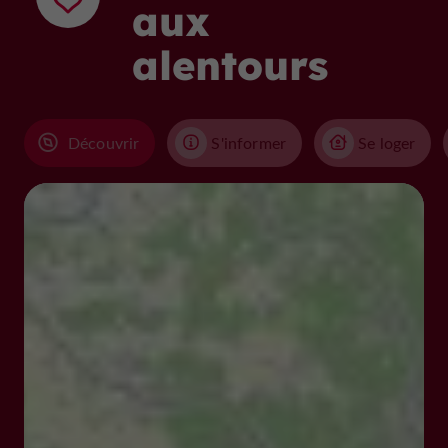
aux
alentours
Découvrir
S'informer
Se loger