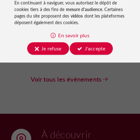
En continuant à naviguer, vous autorisez le dépôt de
cookies tiers à des fins de
mesure d'audience
. Certaines
Concerts
Castillonnès
pages du site proposent des
vidéos
dont les plateformes
déposent également des cookies.
Soirées de musique de chambre
et dégustation de vins à l'Hôtel
de Cours de Thomazeau.
En savoir plus
Quatuor Pasiphaé – 27 août 2026
à 20 h.
Je refuse
J'accepte
27/08/2026
Voir tous les événements
À découvrir