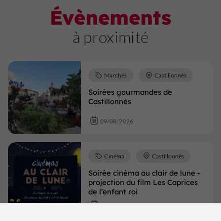
Évènements
à proximité
Marchés
Castillonnès
Soirées gourmandes de
Castillonnès
09/08/2026
Cinéma
Castillonnès
Soirée cinéma au clair de lune -
projection du film Les Caprices
de l’enfant roi
12/08/2026