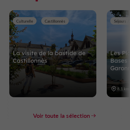
Culturelle
Castillonnès
Séjours 
La visite de la bastide de
Les Pla
Castillonnès
Bases 
Garon
8,1 km
Voir toute la sélection