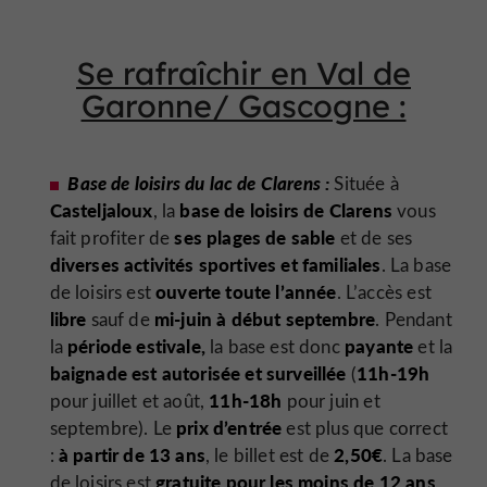
Se rafraîchir en Val de
Garonne/ Gascogne :
Base de loisirs du lac de Clarens :
Située à
Casteljaloux
base de loisirs de Clarens
, la
vous
ses plages de sable
fait profiter de
et de ses
diverses activités sportives et familiales
. La base
ouverte toute l’année
de loisirs est
. L’accès est
libre
mi-juin à début septembre
sauf de
. Pendant
période estivale,
payante
la
la base est donc
et la
baignade est autorisée et surveillée
11h-19h
(
11h-18h
pour juillet et août,
pour juin et
prix d’entrée
septembre). Le
est plus que correct
à partir de 13 ans
2,50€
:
, le billet est de
. La base
gratuite pour les moins de 12 ans
de loisirs est