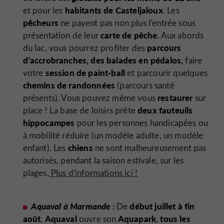
habitants de Casteljaloux
et pour les
. Les
pêcheurs
ne payent pas non plus l’entrée sous
carte de pêche
présentation de leur
. Aux abords
parcours
du lac, vous pourrez profiter des
d’accrobranches, des balades en pédalos,
faire
session de paint-ball
votre
et parcourir quelques
chemins de randonnées
(parcours santé
restaurer
présents). Vous pouvez même vous
sur
deux fauteuils
place ! La base de loisirs prête
hippocampes
pour les personnes handicapées ou
à mobilité réduire (un modèle adulte, un modèle
chiens
enfant). Les
ne sont malheureusement pas
autorisés, pendant la saison estivale, sur les
plages.
Plus d'informations ici !
Aquaval à Marmande :
début juillet à fin
De
août
Aquaval
Aquapark
tous les
,
ouvre son
,