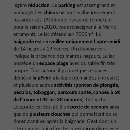
réduction
parking
légère
. Le
est assez grand et
chiens
ombragé. Les
ne sont malheureusement
pas autorisés. (Attention, risque de fermeture
pour la saison 2020, vous renseigner à la Mairie
en amont). Le lac s’étend sur 7000m². La
baignade est surveillée uniquement l’après-midi
,
de 14 heures à 19 heures. Un drapeau vert
indique la présence des maîtres-nageurs. Le lac
espace plage
possède un
avec du sable fin très
propre. Tout autour, il y a quelques espaces
la pêche
dédiés à
à la ligne (demandez une carte)
activités
ponton de plongée,
et plusieurs autres
(
pédalos, toboggan, parcours santé, canoës à 6€
de l’heure et 4€ les 30 minutes
). Le lac de
poste de secours
Lougratte est équipé d’un
ainsi
plusieurs douches
que de
qui permettent de se
rincer avant ou après la baignade. C’est donc un
site complet qui offre des prestations diverses et