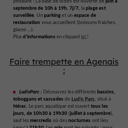
juin à
pédalant ! La base de loisirs est ouverte de
septembre de 10h à 19h, 7j/7,
plage est
la
surveillée
parking
espace de
. Un
et un
restauration
vous accueillent (boissons fraiches,
glaces …).
d’informations
Plus
en cliquant
ici
!
Faire trempette en Agenais
:
Lud’oParc :
bassins,
Découvrez les différents
toboggans et cascades
Lud’o Parc
de
, situé à
Nérac
tous les
. Le parc aquatique est ouvert
jours, de 10h30 à 19h30
juillet à septembre
(
),
mercredis
nocturnes
sauf les
où des
ont lieu
21h30
prix
jusqu’à
. Les
sont les suivants : pour