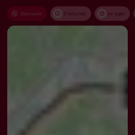
Découvrir
S'informer
Se loger