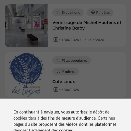
Expositions
Pindères
Vernissage de Michel Hautens et
Christine Barby
01/08/2026 au 31/08/2026
Fêtes populaires
Pindères
Café Linux
08/08/2026
Fêtes populaires
En continuant à naviguer, vous autorisez le dépôt de
cookies tiers à des fins de
mesure d'audience
. Certaines
Pindères
pages du site proposent des
vidéos
dont les plateformes
déposent également des cookies.