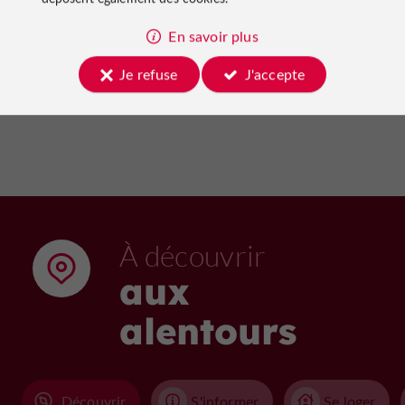
Café des grands-mères
13/08/2026
37 m
En savoir plus
Je refuse
J'accepte
Voir tous les événements
À découvrir
aux
alentours
Découvrir
S'informer
Se loger