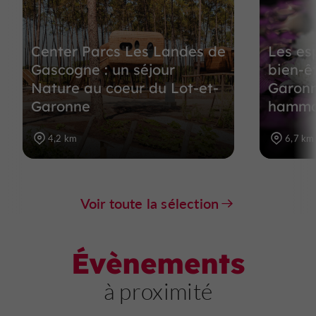
Center Parcs Les Landes de
Les es
Gascogne : un séjour
bien-êt
Nature au coeur du Lot-et-
Garonn
Garonne
hammam
4,2 km
6,7 km
Voir toute la sélection
Évènements
à proximité