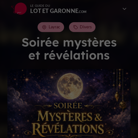
LE GUIDE DU
LOT ET GARONNE
Layrac
Divers
Soirée mystères
et révélations