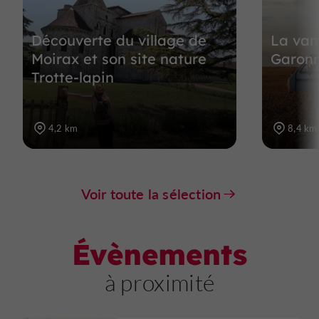
Découverte du village de
La van 
Moirax et son site nature
Garon
Trotte-lapin
4,2 km
8,4 km
Voir toute la sélection
Évènements
à proximité