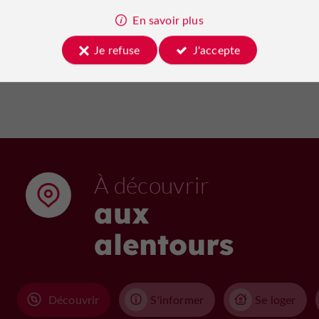
18/08/2026
198 m
En savoir plus
Je refuse
J'accepte
Voir tous les événements
À découvrir
aux
alentours
Découvrir
S'informer
Se loger