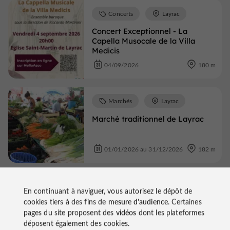
Concerts
Layrac
Concert Exceptionnel - La
Capella Musocale de la Villa
Medicis
04/09/2026
180 m
Marchés
Layrac
Marché traditionnel de Layrac
01/01/2026 au 31/12/2026
182 m
Patrimoine
Layrac
En continuant à naviguer, vous autorisez le dépôt de
cookies tiers à des fins de
mesure d'audience
. Certaines
Visite guidée : Layrac et sa
pages du site proposent des
vidéos
dont les plateformes
rarissime mosaïque romane
déposent également des cookies.