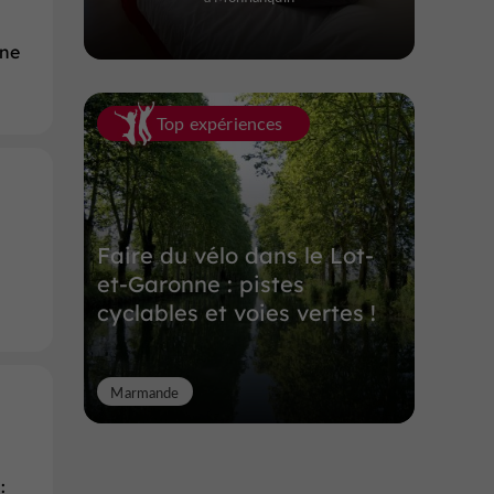
rne
Top expériences
Faire du vélo dans le Lot-
et-Garonne : pistes
cyclables et voies vertes !
Marmande
: