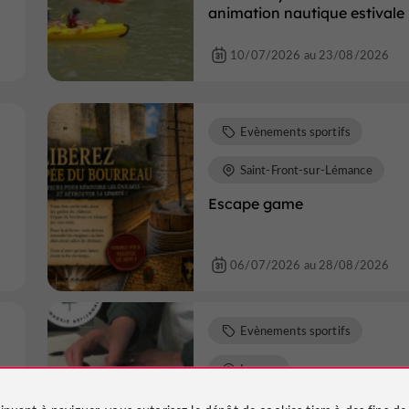
animation nautique estivale
10/07/2026 au 23/08/2026
Evènements sportifs
Saint-Front-sur-Lémance
Escape game
06/07/2026 au 28/08/2026
Evènements sportifs
Lauzun
s
Atelier Pure Aquitaine - Créa