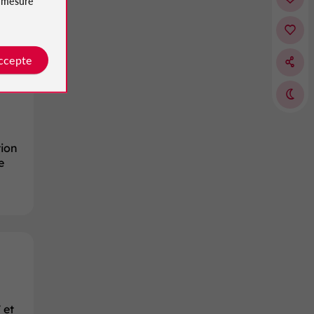
e
mesure
accepte
tion
e
 et