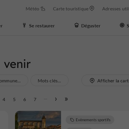
Météo
Carte touristique
Adresses uti
er
Se restaurer
Déguster
S
 venir
ommune...
Mots clés...
Afficher la car
...
4
5
6
7
Evènements sportifs