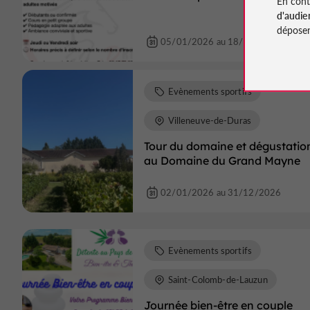
En cont
d'audie
déposen
05/01/2026 au 18/12/2026
Evènements sportifs
Villeneuve-de-Duras
Tour du domaine et dégustatio
au Domaine du Grand Mayne
02/01/2026 au 31/12/2026
Evènements sportifs
Saint-Colomb-de-Lauzun
Journée bien-être en couple