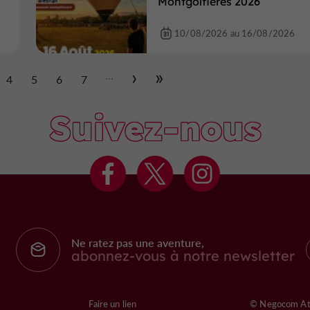
Montgolfières 2026
10/08/2026 au 16/08/2026
...
4
5
6
7
Suivez-nous
Ne ratez pas une aventure,
abonnez-vous à notre newsletter
Faire un lien
© Negocom At