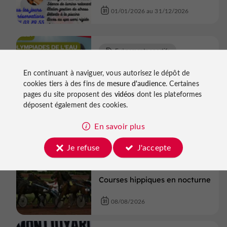
01/01/2026 au 31/12/2026
Evènements sportifs
Aiguillon
En continuant à naviguer, vous autorisez le dépôt de
cookies tiers à des fins de
mesure d'audience
. Certaines
OLYMPIADES DE L'EAU
pages du site proposent des
vidéos
dont les plateformes
déposent également des cookies.
08/08/2026
En savoir plus
Evènements sportifs
Je refuse
J'accepte
Villeréal
Courses hippiques en nocturne
08/08/2026