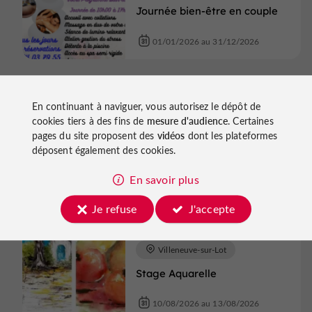
Journée bien-être en couple
01/01/2026 au 31/12/2026
Evènements sportifs
En continuant à naviguer, vous autorisez le dépôt de
cookies tiers à des fins de
mesure d'audience
. Certaines
Saint-Front-sur-Lémance
pages du site proposent des
vidéos
dont les plateformes
Descente en rappel
déposent également des cookies.
10/08/2026
En savoir plus
Je refuse
J'accepte
Evènements sportifs
Villeneuve-sur-Lot
Stage Aquarelle
10/08/2026 au 13/08/2026