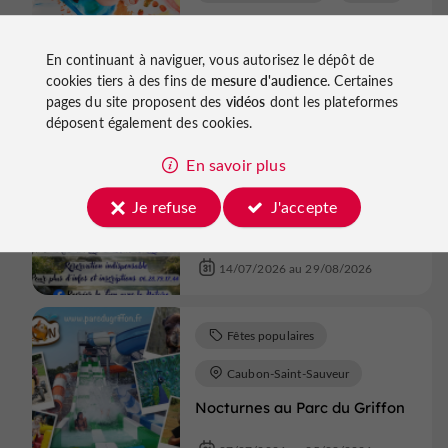
Atelier peinture
impressionniste
En continuant à naviguer, vous autorisez le dépôt de
cookies tiers à des fins de
mesure d'audience
. Certaines
17/07/2026 au 29/08/2026
pages du site proposent des
vidéos
dont les plateformes
déposent également des cookies.
Fêtes populaires
En savoir plus
Marmande
Je refuse
J'accepte
Jeu d'aventure et d'énigmes
14/07/2026 au 29/08/2026
Fêtes populaires
Caubon-Saint-Sauveur
Nocturnes au Parc du Griffon