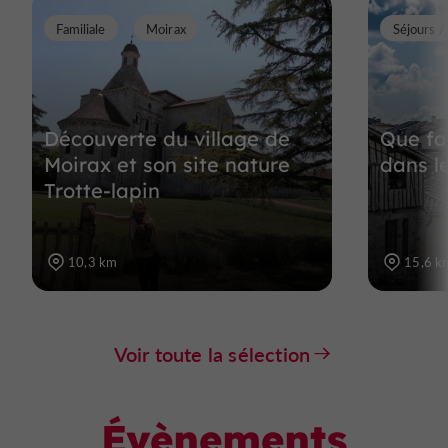
Familiale
Moirax
Séjours 
Découverte du village de
Que fai
Moirax et son site nature
dans l
Trotte-lapin
10,3 km
15,6 k
Voir toute la sélection
Évènements