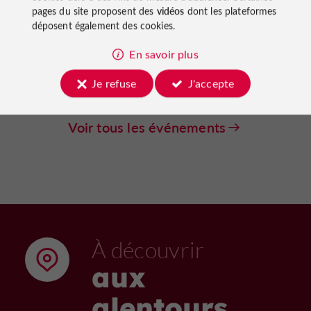
Divers
Lamontjoie
pages du site proposent des
vidéos
dont les plateformes
déposent également des cookies.
Atelier céramique
En savoir plus
19/08/2026
340 m
Je refuse
J'accepte
Voir tous les événements
À découvrir
aux
alentours