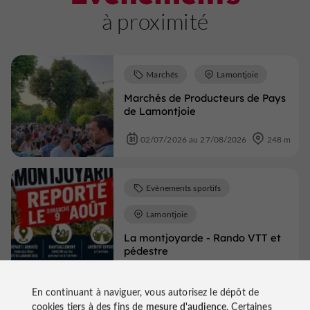
à proximité
Marchés
Lamontjoie
Marchés de Producteurs de Pays
de Lamontjoie
02/07/2026 au 27/08/2026
248 m
Evènements sportifs
Lamontjoie
La montjoyarde - Rando VTT et
pédestre
09/08/2026
255 m
En continuant à naviguer, vous autorisez le dépôt de
cookies tiers à des fins de
mesure d'audience
. Certaines