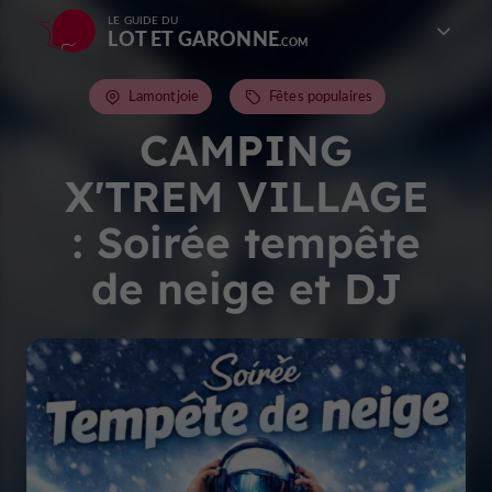
LE GUIDE DU
LOT ET GARONNE
Lamontjoie
Fêtes populaires
CAMPING
X'TREM VILLAGE
: Soirée tempête
de neige et DJ