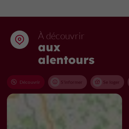
À découvrir
aux
alentours
Découvrir
S'informer
Se loger