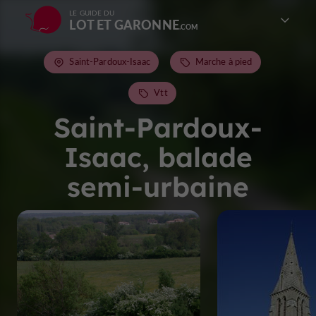
LE GUIDE DU
LOT ET GARONNE
Saint-Pardoux-Isaac
Marche à pied
Vtt
Saint-Pardoux-
Isaac, balade
semi-urbaine