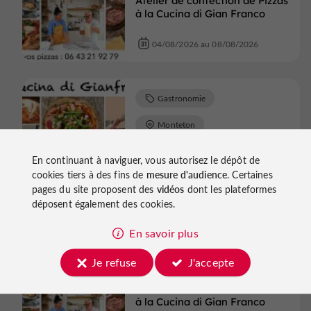
Atelier de confection de Pizzas
à la Cucina di Gian Franco
04/08/2026 au 08/08/2026
Gastronomie
Monteton
Atelier de confection de Pizzas
En continuant à naviguer, vous autorisez le dépôt de
à la Cucina di Gian Franco
cookies tiers à des fins de
mesure d'audience
. Certaines
pages du site proposent des
vidéos
dont les plateformes
04/08/2026 au 08/08/2026
déposent également des cookies.
En savoir plus
Gastronomie
Je refuse
J'accepte
Monteton
Atelier de confection de Pizzas
à la Cucina di Gian Franco