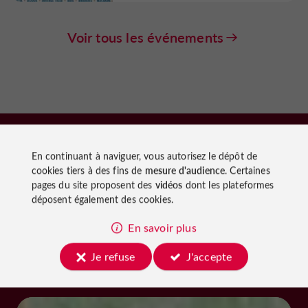
Voir tous les événements
À découvrir
En continuant à naviguer, vous autorisez le dépôt de
cookies tiers à des fins de
mesure d'audience
. Certaines
aux
pages du site proposent des
vidéos
dont les plateformes
déposent également des cookies.
alentours
En savoir plus
Je refuse
J'accepte
Découvrir
S'informer
Se loger