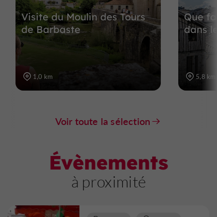
Visite du Moulin des Tours
Que fai
de Barbaste
dans l
1,0 km
5,8 km
Voir toute la sélection
Évènements
à proximité