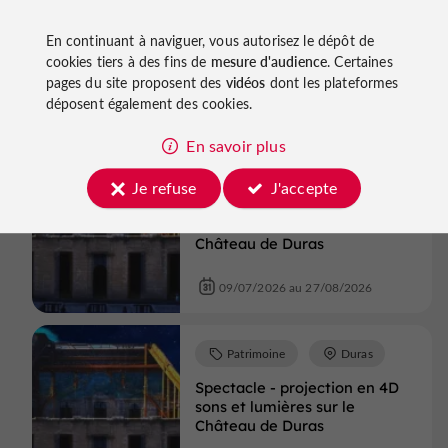
Spectacle - projection en 4D
En continuant à naviguer, vous autorisez le dépôt de
sons et lumières sur le
cookies tiers à des fins de
mesure d'audience
. Certaines
Château de Duras
pages du site proposent des
vidéos
dont les plateformes
déposent également des cookies.
09/07/2026 au 27/08/2026
En savoir plus
Patrimoine
Duras
Je refuse
J'accepte
Spectacle - projection en 4D
sons et lumières sur le
Château de Duras
09/07/2026 au 27/08/2026
Patrimoine
Duras
Spectacle - projection en 4D
sons et lumières sur le
Château de Duras