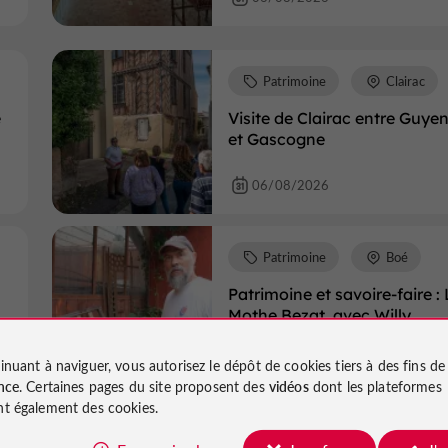
Patrimoine
Clairac
e
Visite de Clairac entre Guye
et Gascogne
06/08/2026
Patrimoine
Boé
Patrimoine et savoire-faire :
Mothe Bezat, avec Willy
Labruyère
inuant à naviguer, vous autorisez le dépôt de cookies tiers à des fins d
06/08/2026
nce
. Certaines pages du site proposent des
vidéos
dont les plateformes
t également des cookies.