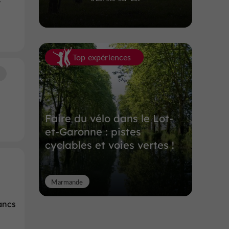
t
Top expériences
Faire du vélo dans le Lot-
et-Garonne : pistes
cyclables et voies vertes !
Marmande
ancs