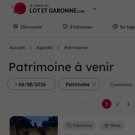
LE GUIDE DU
LOT ET GARONNE
Découvrir
S'informer
Se log
Accueil
Agenda
Patrimoine
Patrimoine à venir
> 06/08/2026
Patrimoine
Commune..
1
2
3
Patrimoine
Nérac