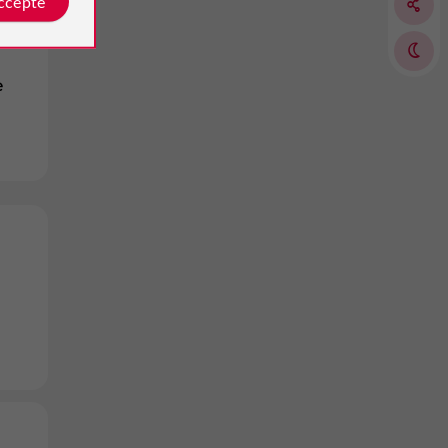
accepte
e