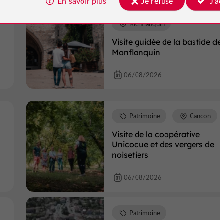
En savoir plus
Je refuse
J'
Patrimoine
Monflanquin
Visite guidée de la bastide d
Monflanquin
06/08/2026
Patrimoine
Cancon
Visite de la coopérative
Unicoque et des vergers de
noisetiers
06/08/2026
Patrimoine