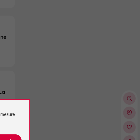
nne
 La
e
mesure