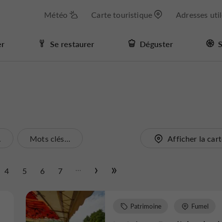
Météo
Carte touristique
Adresses uti
er
Se restaurer
Déguster
S
.
Mots clés...
Afficher la car
...
4
5
6
7
Patrimoine
Fumel