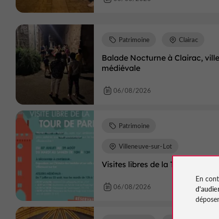
Patrimoine
Clairac
Balade Nocturne à Clairac, vill
médiévale
06/08/2026
Patrimoine
Villeneuve-sur-Lot
Visites libres de la Tour de Paris
En cont
06/08/2026
d'audie
déposen