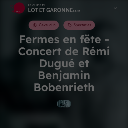
LE GUIDE DU
LOT ET GARONNE
Gavaudun
Spectacles
Fermes en fëte -
Concert de Rémi
Dugué et
Benjamin
Bobenrieth