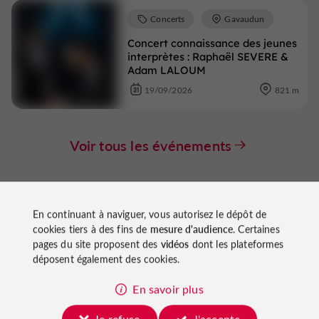
Concerts
Gavaudun
Concert connaissance des jeunes
interprètes : Raphaël SEVERE &
Adam LALOUM
19/09/2026
821 m
Voir tous les événements
En continuant à naviguer, vous autorisez le dépôt de
cookies tiers à des fins de
mesure d'audience
. Certaines
pages du site proposent des
vidéos
dont les plateformes
déposent également des cookies.
À découvrir
aux
En savoir plus
Je refuse
J'accepte