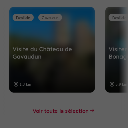
Familiale
Gavaudun
Familiale
Visite du Château de
Visite
Gavaudun
Bonagu
1,3 km
5,9 km
Voir toute la sélection