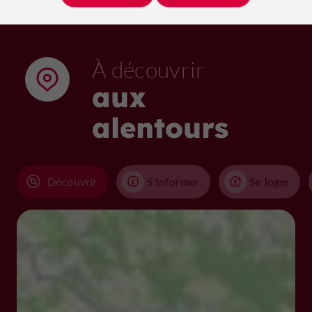
À découvrir
aux
alentours
Découvrir
S'informer
Se loger