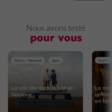
Nous avons testé
pour vous
Séjours / Weekend
Agen
Festive
La van life dans le Lot-et-
Le mar
Garonne
un moi
en fam