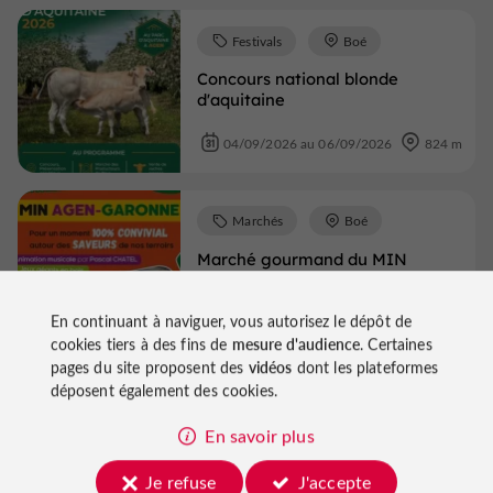
Festivals
Boé
Concours national blonde
d'aquitaine
04/09/2026 au 06/09/2026
824 m
Marchés
Boé
Marché gourmand du MIN
En continuant à naviguer, vous autorisez le dépôt de
11/09/2026
1,1 km
cookies tiers à des fins de
mesure d'audience
. Certaines
pages du site proposent des
vidéos
dont les plateformes
déposent également des cookies.
Voir tous les événements
En savoir plus
Je refuse
J'accepte