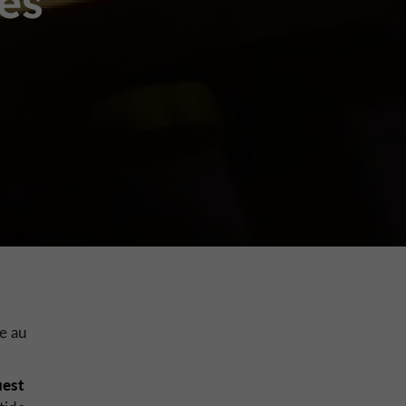
es
e au
uest