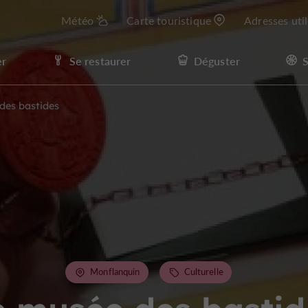
Météo
Carte touristique
Adresses uti
er
Se restaurer
Déguster
S
des bastides
Monflanquin
Culturelle