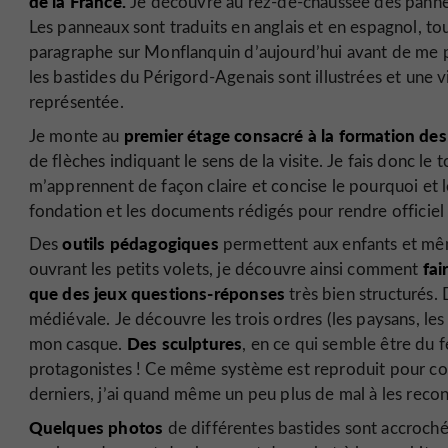
de la France.
Je découvre au rez-de-chaussée des pannea
Les panneaux sont traduits en anglais et en espagnol, to
paragraphe sur Monflanquin d’aujourd’hui avant de me 
les bastides du Périgord-Agenais sont illustrées et une
représentée.
premier étage consacré à la formation des
Je monte au
de flèches indiquant le sens de la visite. Je fais donc le t
m’apprennent de façon claire et concise le pourquoi et 
fondation et les documents rédigés pour rendre officiel
outils pédagogiques
Des
permettent aux enfants et mê
fai
ouvrant les petits volets, je découvre ainsi comment
que des jeux questions-réponses
très bien structurés.
médiévale. Je découvre les trois ordres (les paysans, les c
Des sculptures
mon casque.
, en ce qui semble être du f
protagonistes ! Ce même système est reproduit pour conte
derniers, j’ai quand même un peu plus de mal à les rec
Quelques photos
de différentes bastides sont accroché