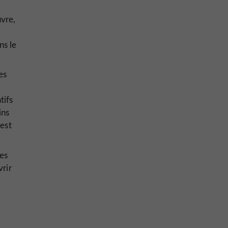
uvre,
s le
es
tifs
ins
est
!
es
rir