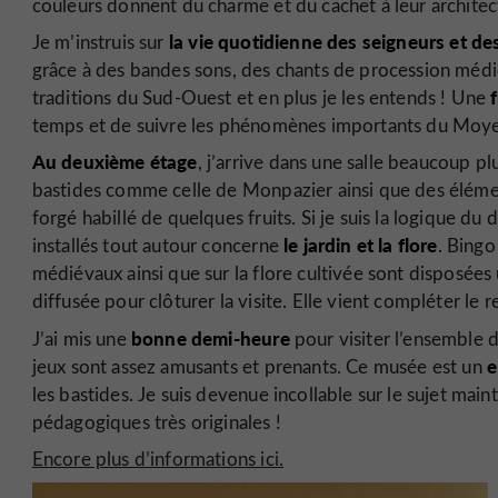
couleurs donnent du charme et du cachet à leur architectu
la vie quotidienne des seigneurs et d
Je m’instruis sur
grâce à des bandes sons, des chants de procession médié
f
traditions du Sud-Ouest et en plus je les entends ! Une
temps et de suivre les phénomènes importants du Moy
Au deuxième étage
, j’arrive dans une salle beaucoup pl
bastides comme celle de Monpazier ainsi que des élément
forgé habillé de quelques fruits. Si je suis la logique d
le jardin et la flore
installés tout autour concerne
. Bingo
médiévaux ainsi que sur la flore cultivée sont disposées
diffusée pour clôturer la visite. Elle vient compléter le 
bonne demi-heure
J’ai mis une
pour visiter l’ensemble 
e
jeux sont assez amusants et prenants. Ce musée est un
les bastides. Je suis devenue incollable sur le sujet main
pédagogiques très originales !
Encore plus d’informations ici.