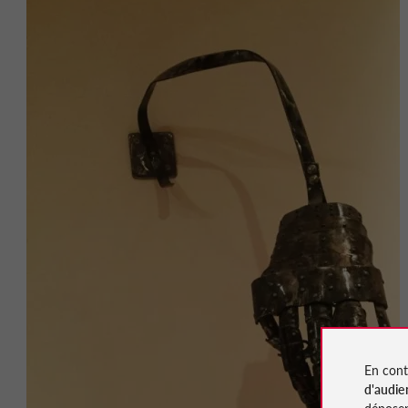
En cont
d'audie
déposen