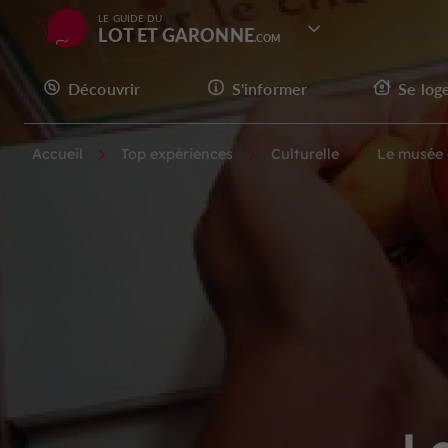
LE GUIDE DU
LOT ET GARONNE
Découvrir
S'informer
Se log
Accueil
Top expériences
Culturelle
Le musée 