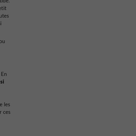
tide.
tit
utes
i
 ou
 En
si
e les
r ces