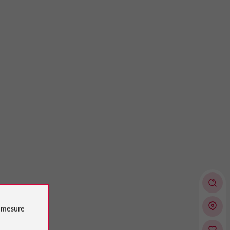
e
mesure