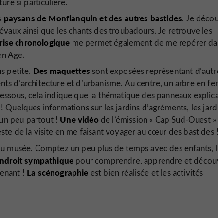
re si particulière.
es paysans de Monflanquin et des autres bastides
. Je déco
vaux ainsi que les chants des troubadours. Je retrouve les
rise chronologique
me permet également de me repérer dan
en Age.
Des maquettes
us petite.
sont exposées représentant d’autr
s d’architecture et d’urbanisme. Au centre, un arbre en fer
u dessous, cela indique que la thématique des panneaux explica
 ! Quelques informations sur les jardins d’agréments, les jard
Une vidéo
 un peu partout !
de l’émission « Cap Sud-Ouest » 
reste de la visite en me faisant voyager au cœur des bastides 
du musée. Comptez un peu plus de temps avec des enfants, l
ndroit sympathique
pour comprendre, apprendre et découv
La scénographie
tenant !
est bien réalisée et les activités