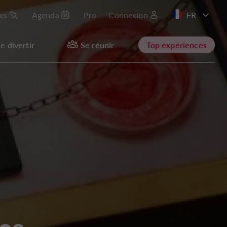
les
Agenda
Pro
Connexion
EN
e divertir
Se réunir
Top expériences