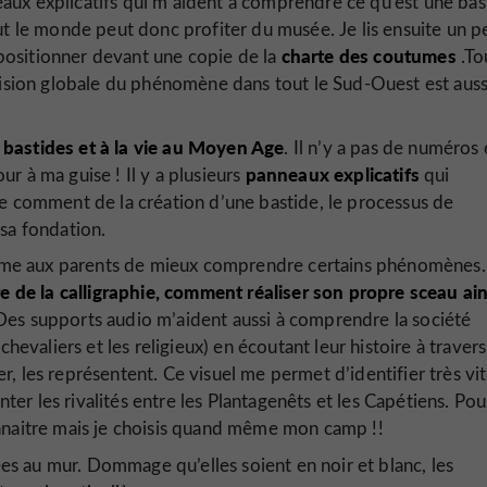
ux explicatifs qui m’aident à comprendre ce qu’est une bas
ut le monde peut donc profiter du musée. Je lis ensuite un pe
charte des coutumes
positionner devant une copie de la
.To
 vision globale du phénomène dans tout le Sud-Ouest est auss
 bastides et à la vie au Moyen Age
. Il n’y a pas de numéros
panneaux explicatifs
our à ma guise ! Il y a plusieurs
qui
le comment de la création d’une bastide, le processus de
 sa fondation.
me aux parents de mieux comprendre certains phénomènes.
re de la calligraphie, comment réaliser son propre sceau ain
 Des supports audio m’aident aussi à comprendre la société
hevaliers et les religieux) en écoutant leur histoire à travers
er, les représentent. Ce visuel me permet d’identifier très vit
r les rivalités entre les Plantagenêts et les Capétiens. Pou
onnaitre mais je choisis quand même mon camp !!
es au mur. Dommage qu’elles soient en noir et blanc, les