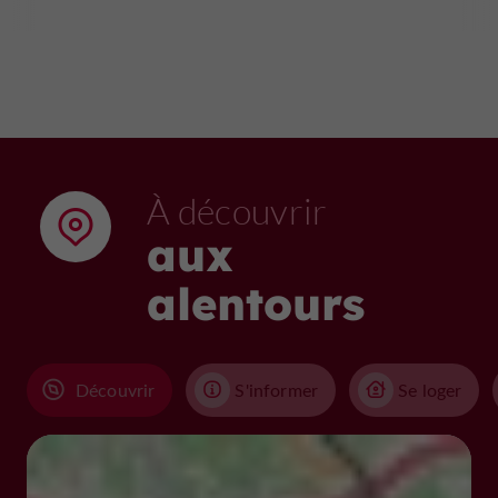
À découvrir
aux
alentours
Découvrir
S'informer
Se loger