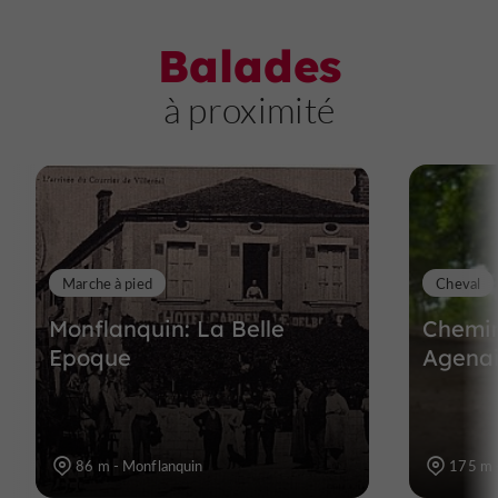
Balades
à proximité
Marche à pied
Cheval
Monflanquin: La Belle
Chemin
Epoque
Agena
86 m - Monflanquin
175 m 