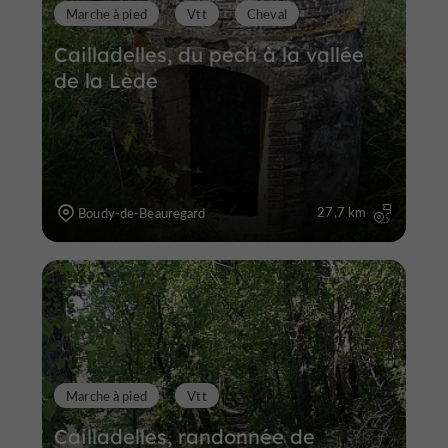
Marche à pied
Vtt
Cheval
Cailladelles, du pech à la vallée
de la Lède
27,7 km
Boudy-de-Beauregard
Marche à pied
Vtt
Cailladelles, randonnée de