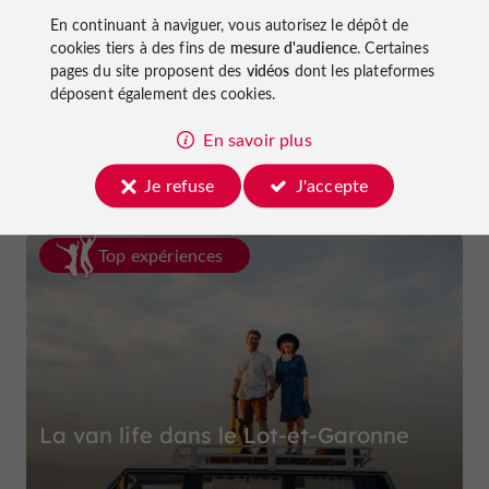
En continuant à naviguer, vous autorisez le dépôt de
cookies tiers à des fins de
mesure d'audience
. Certaines
pages du site proposent des
vidéos
dont les plateformes
Ferme et Musée du Pruneau
déposent également des cookies.
à Lafitte-sur-Lot
En savoir plus
Je refuse
J'accepte
Top expériences
La van life dans le Lot-et-Garonne