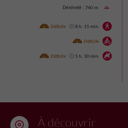
Dénivelé :
740 m
Marche à pied :
Difficile
8 h. 15 min.
Vtt :
Difficile
Cheval :
Difficile
5 h. 30 min.
À découvrir