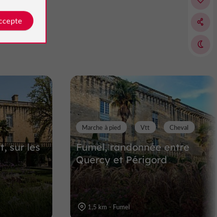
accepte
Vallée de Gavaudun
ur
Sites Naturels à Gavaudun
10,6 km
Marche à pied
Vtt
Cheval
, sur les
Fumel, randonnée entre
Quercy et Périgord
1,5 km - Fumel