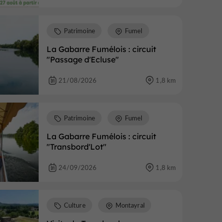
Patrimoine
Fumel
La Gabarre Fumélois : circuit
"Passage d'Ecluse"
21/08/2026
1,8 km
Patrimoine
Fumel
La Gabarre Fumélois : circuit
"Transbord'Lot"
24/09/2026
1,8 km
Culture
Montayral