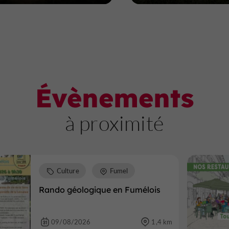
Évènements
à proximité
Culture
Fumel
Rando géologique en Fumélois
09/08/2026
1,4 km