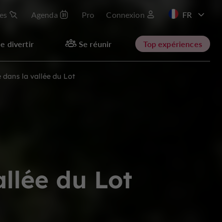
les
Agenda
Pro
Connexion
EN
e divertir
Se réunir
Top expériences
dans la vallée du Lot
llée du Lot