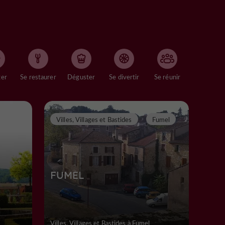
ger
Se restaurer
Déguster
Se divertir
Se réunir
Villes, Villages et Bastides
Fumel
FUMEL
Villes, Villages et Bastides à Fumel