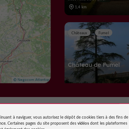
1,4 km
Châteaux
Fumel
Château de Fumel
Châteaux à Fumel
1,6 km
inuant à naviguer, vous autorisez le dépôt de cookies tiers à des fins d
nce
. Certaines pages du site proposent des
vidéos
dont les plateformes
Sites Naturels
Monségur
t également des cookies.