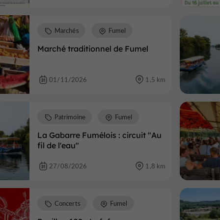
Marchés
Fumel
Marché traditionnel de Fumel
01/11/2026
1,5 km
Patrimoine
Fumel
La Gabarre Fumélois : circuit "Au
fil de l'eau"
27/08/2026
1,8 km
Concerts
Fumel