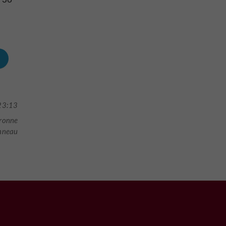
23:13
aronne
nneau