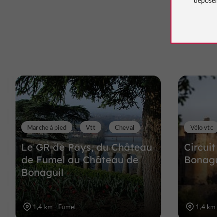
Marche à pied
Vtt
Cheval
Vélo vtc
Le GR de Pays, du Château
Circui
de Fumel au Château de
Bonagu
Bonaguil
1,4 km - Fumel
1,4 km