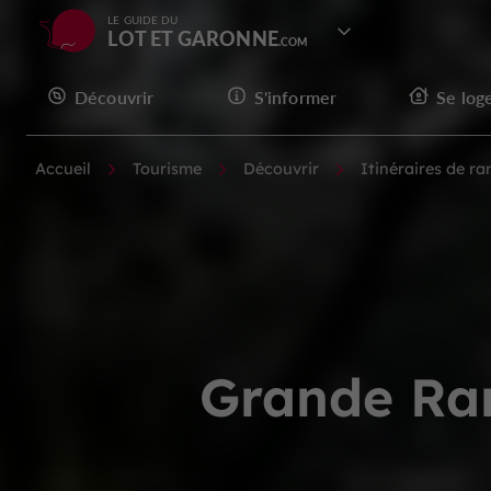
LE GUIDE DU
LOT ET GARONNE
Découvrir
S'informer
Se log
Accueil
Tourisme
Découvrir
Itinéraires de r
Grande Ran