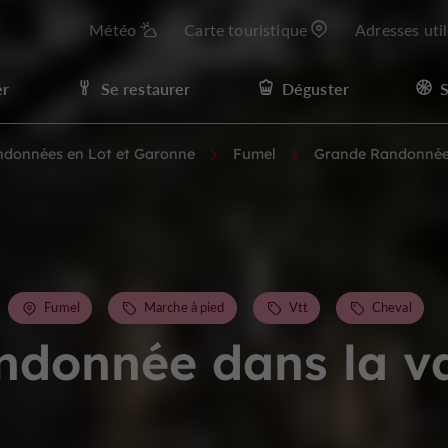
Météo
Carte touristique
Adresses uti
er
Se restaurer
Déguster
S
andonnées en Lot et Garonne
Fumel
Grande Randonnée 
Fumel
Marche à pied
Vtt
Cheval
donnée dans la va