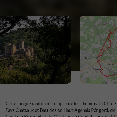
Cette longue randonnée emprunte les chemins du GR de
Pays Châteaux et Bastides en Haut-Agenais Périgord, de
Condat à Bonaguil et de Montayral à Condat, ceux du G