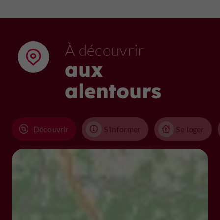
À découvrir
aux
alentours
Découvrir
S'informer
Se loger