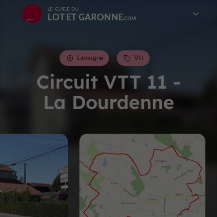
LE GUIDE DU
LOT ET GARONNE
Lavergne
Vtt
Circuit VTT 11 -
La Dourdenne